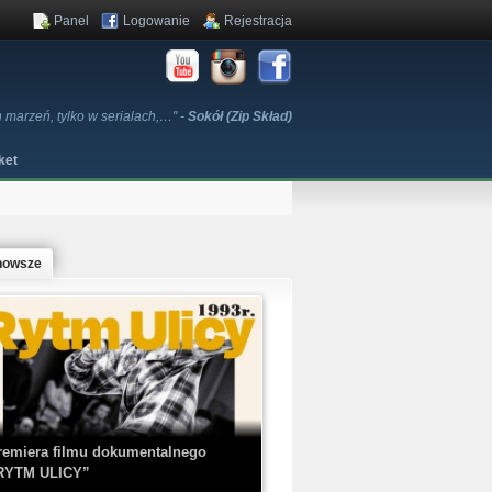
Panel
Logowanie
Rejestracja
h marzeń, tylko w serialach,…" -
Sokół (Zip Skład)
ket
nowsze
remiera filmu dokumentalnego
RYTM ULICY”