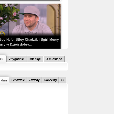
Boy Hefo, BBoy Chadzik i Bgirl Meery
erry w Dzień dobry…
 10
2 tygodnie
Miesiąc
3 miesiące
Festiwale
Zawody
Koncerty
>>
ndarz
etlagz ft. PRO8L3M - Mieć i nie mieć