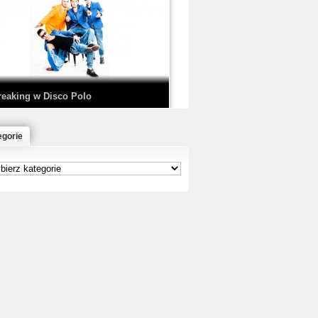
EDE & SIR MICH - KICKDOWN /
ISCO NOIR
reaking w Disco Polo
egorie
łoń & Dope D.O.D. - Makeem Bleed |
rod. Chubeats, Scratch:…
reaking na Olimpiadzie w Paryżu
024 - Najciekawsze komentarze
risBo - Cienie