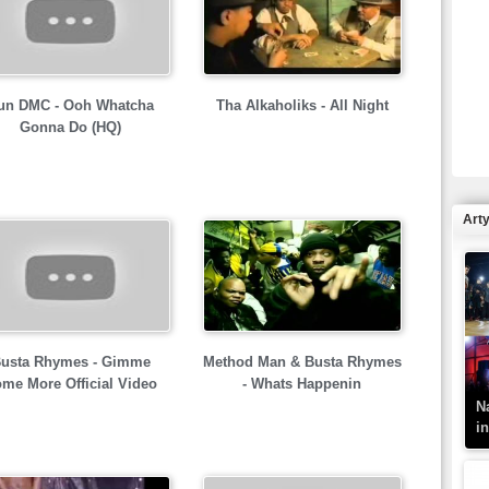
R
un DMC - Ooh Whatcha
Tha Alkaholiks - All Night
N
Gonna Do (HQ)
Art
K
–
usta Rhymes - Gimme
Method Man & Busta Rhymes
me More Official Video
- Whats Happenin
N
i