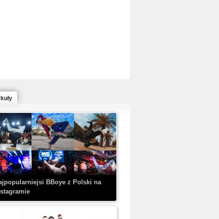
ed Bull Bc One Cypher Poland 2020 w
owym Wydaniu!
ykuły
aczorex w najnowszym klipie: HRYPA
 Kobieta z walizką
ajpopularniejsi BBoye z Polski na
nstagramie