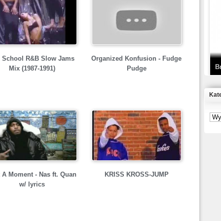
T
D
 School R&B Slow Jams
Organized Konfusion - Fudge
B
Mix (1987-1991)
Pudge
Kat
S
P
B
2
 A Moment - Nas ft. Quan
KRISS KROSS-JUMP
w/ lyrics
K