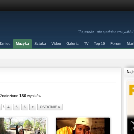
"To proste - nie spełnisz wszystkic
Taniec
Muzyka
Sztuka
Video
Galeria
TV
Top 10
Forum
Mar
Naj
180
Znaleziono
wyników
3
4
5
6
>
OSTATNIE »
P
„