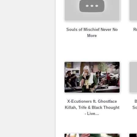
Souls of Mischief Never No
R
More
X-Ecutioners ft. Ghostface
B
Killah, Trife & Black Thought
So
- Live…