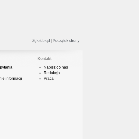
odsumowanie roku 2018 - Street
ance!
Zgłoś błąd
|
Początek strony
acper HTA - Ambicja prod. Druid
Kontakt
pytania
Napisz do nas
Redakcja
odsumowanie roku 2018 w Polskim
ie informacji
Praca
Boyingu
dsłuch taśmy Camey - Rytm Ulicy 99
op 10 podsumowanie 2018 roku w