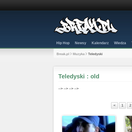
Hip Hop
Newsy
Kalendarz
Wiedza
Break.pl
Muzyka
Teledyski
Teledyski : old
-->
-->
-->
-->
<
1
2