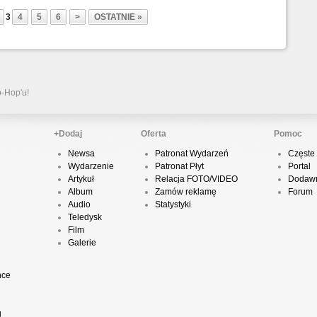
3
4
5
6
>
OSTATNIE »
P
D
p-Hop'u!
K
+Dodaj
Oferta
Pomoc
Newsa
Patronat Wydarzeń
Częste 
Wydarzenie
Patronat Płyt
Portal
P
Artykuł
Relacja FOTO/VIDEO
Dodawn
B
Album
Zamów reklamę
Forum
Audio
Statystyki
Teledysk
Film
Galerie
O
nce
T
g