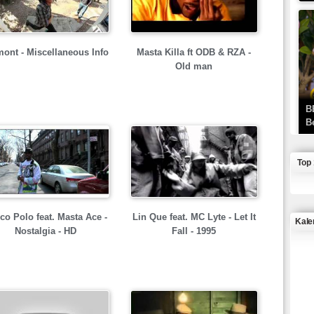
ont - Miscellaneous Info
Masta Killa ft ODB & RZA -
Old man
B
B
Top
co Polo feat. Masta Ace -
Lin Que feat. MC Lyte - Let It
Kale
Nostalgia - HD
Fall - 1995
J