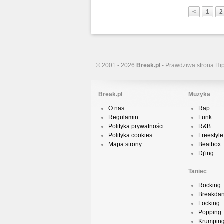
<
1
2
© 2001 - 2026
Break.pl
- Prawdziwa strona Hi
Break.pl
Muzyka
O nas
Rap
Regulamin
Funk
Polityka prywatności
R&B
Polityka cookies
Freestyle
Mapa strony
Beatbox
Dj'ing
Taniec
Rocking
Breakda
Locking
Popping
Krumpin