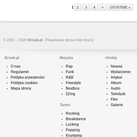
1
2
3
4
>
OSTATNIE »
© 2001 - 2026
Break.pl
- Prawdziwa strona Hip-Hop'u!
Break.pl
Muzyka
+Dodaj
O nas
Rap
Newsa
Regulamin
Funk
Wydarzenie
Polityka prywatności
R&B
Artykuł
Polityka cookies
Freestyle
Album
Mapa strony
Beatbox
Audio
Dj'ing
Teledysk
Film
Taniec
Galerie
Rocking
Breakdance
Locking
Popping
Krumping