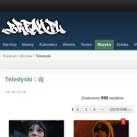
Hip Hop
Newsy
Kalendarz
Wiedza
Taniec
Muzyka
Sztuka
V
Break.pl
Muzyka
Teledyski
Teledyski : dj
-->
-->
-->
-->
996
Znaleziono
wyników
1
2
3
4
>
OSTATNIE »