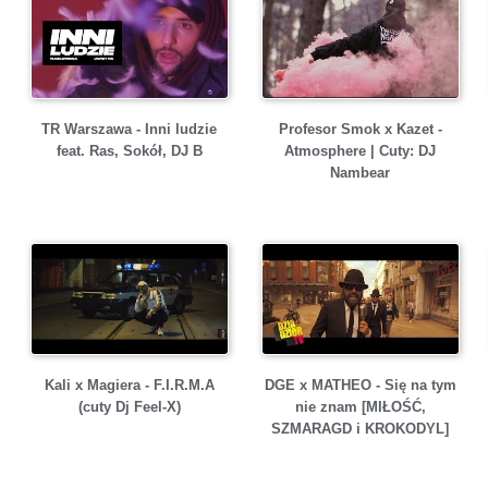
TR Warszawa - Inni ludzie
Profesor Smok x Kazet -
feat. Ras, Sokół, DJ B
Atmosphere | Cuty: DJ
Nambear
Kali x Magiera - F.I.R.M.A
DGE x MATHEO - Się na tym
(cuty Dj Feel-X)
nie znam [MIŁOŚĆ,
SZMARAGD i KROKODYL]