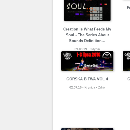
F
Creation is What Feeds My
Soul - The Series About
Sounds Definition…
09.03.19
- Gdynia
GÓRSKA BITWA VOL 4
G
02.07.16
- Krynica - Zdrój