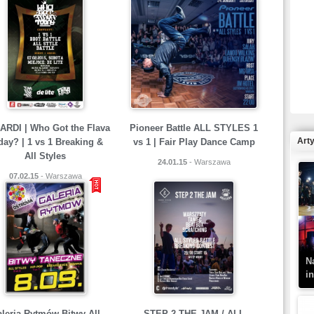
R
N
RDI | Who Got the Flava
Pioneer Battle ALL STYLES 1
Art
day? | 1 vs 1 Breaking &
vs 1 | Fair Play Dance Camp
All Styles
24.01.15
- Warszawa
07.02.15
- Warszawa
K
–
N
i
leria Rytmów Bitwy All
STEP 2 THE JAM / ALL