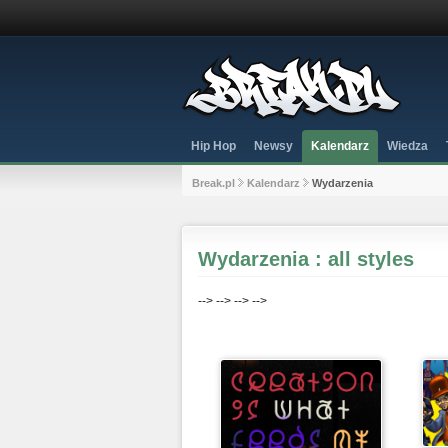
Hip Hop
Newsy
Kalendarz
Wiedza
Break.pl
Kalendarz
Wydarzenia
Wydarzenia : all styles
-->
-->
-->
-->