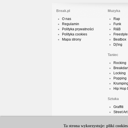
Break.pl
Muzyka
O nas
Rap
Regulamin
Funk
Polityka prywatności
R&B
Polityka cookies
Freestyle
Mapa strony
Beatbox
Dj'ing
Taniec
Rocking
Breakda
Locking
Popping
Krumpin
Hip Hop
Sztuka
Graffiti
Street Art
Ta strona wykorzystuje: pliki cookies