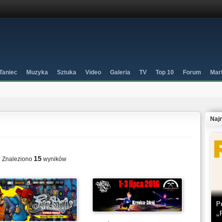
Taniec
Muzyka
Sztuka
Video
Galeria
TV
Top 10
Forum
Mar
Naj
15
Znaleziono
wyników
P
„