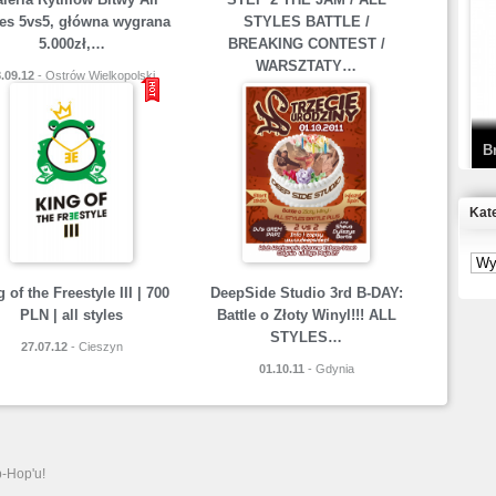
les 5vs5, główna wygrana
STYLES BATTLE /
T
5.000zł,…
BREAKING CONTEST /
D
WARSZTATY…
.09.12
- Ostrów Wielkopolski
26.08.12
- Warszawa
B
Kat
S
P
 of the Freestyle III | 700
DeepSide Studio 3rd B-DAY:
PLN | all styles
Battle o Złoty Winyl!!! ALL
STYLES…
B
27.07.12
- Cieszyn
2
01.10.11
- Gdynia
p-Hop'u!
K