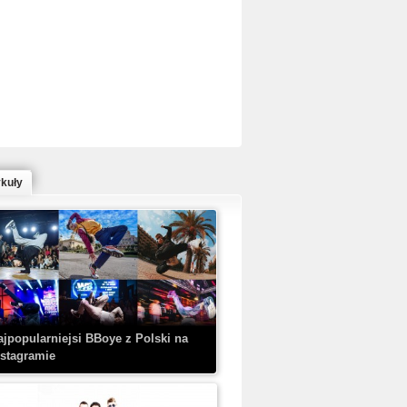
ed Bull Bc One Cypher Poland 2020 w
owym Wydaniu!
ykuły
aczorex w najnowszym klipie: HRYPA
 Kobieta z walizką
ajpopularniejsi BBoye z Polski na
nstagramie