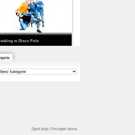
EDE & SIR MICH - KICKDOWN /
ISCO NOIR
reaking w Disco Polo
egorie
łoń & Dope D.O.D. - Makeem Bleed |
rod. Chubeats, Scratch:…
reaking na Olimpiadzie w Paryżu
024 - Najciekawsze komentarze
Zgłoś błąd
|
Początek strony
risBo - Cienie