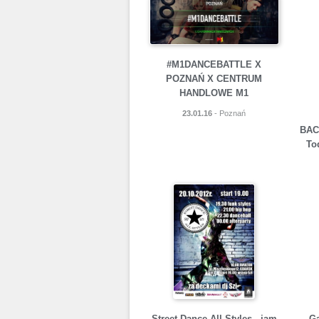
#M1DANCEBATTLE X
POZNAŃ X CENTRUM
HANDLOWE M1
23.01.16
- Poznań
BACA
To
Street Dance All Styles - jam
Ga