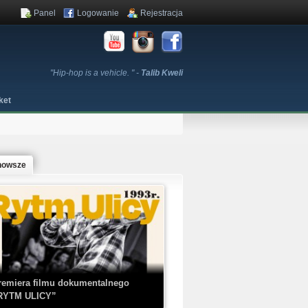
Panel
Logowanie
Rejestracja
"Hip-hop is a vehicle. " -
Talib Kweli
ket
nowsze
remiera filmu dokumentalnego
RYTM ULICY”