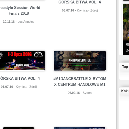
GÓRSKA BITWA VOL. 4
reestyle Session World
03.07.16
- Krynica - Zdrój
Finals 2018
10.11.18
- Los Angeles
B
B
Top
ÓRSKA BITWA VOL. 4
#M1DANCEBATTLE X BYTOM
X CENTRUM HANDLOWE M1
01.07.16
- Krynica - Zdrój
Kale
06.02.16
- Bytom
J