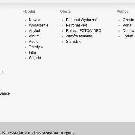
+Dodaj
Oferta
Pomoc
P
Newsa
Patronat Wydarzeń
Częste 
D
Wydarzenie
Patronat Płyt
Portal
Artykuł
Relacja FOTO/VIDEO
Dodawn
Album
Zamów reklamę
Forum
Audio
Statystyki
Teledysk
Film
K
Galerie
nce
P
B
g
 Dance
O
T
. Korzystając z niej wyrażasz na to zgodę.