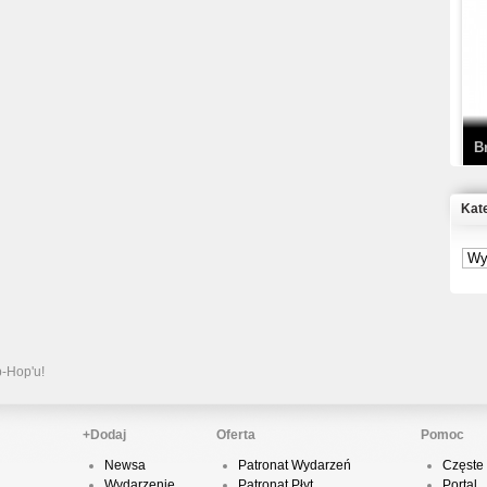
T
D
B
Kat
S
P
B
2
p-Hop'u!
+Dodaj
Oferta
Pomoc
Newsa
Patronat Wydarzeń
Częste 
K
Wydarzenie
Patronat Płyt
Portal