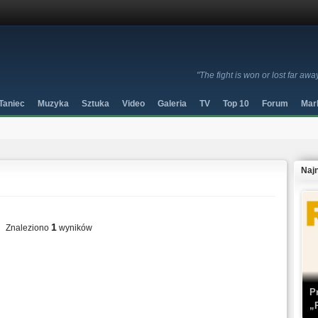
"The fight is won or lost far aw
Taniec
Muzyka
Sztuka
Video
Galeria
TV
Top 10
Forum
Mar
Naj
1
Znaleziono
wyników
P
„