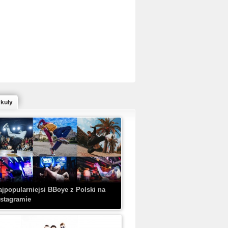
ed Bull Bc One Cypher Poland 2020 w
owym Wydaniu!
ykuły
aczorex w najnowszym klipie: HRYPA
 Kobieta z walizką
ajpopularniejsi BBoye z Polski na
nstagramie