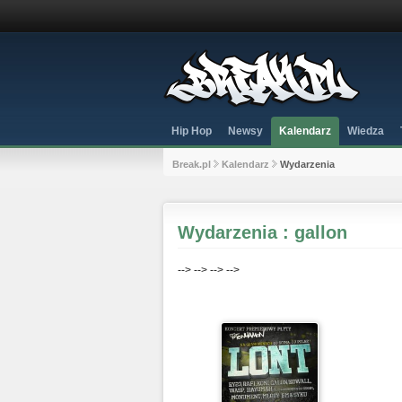
Hip Hop
Newsy
Kalendarz
Wiedza
Break.pl
Kalendarz
Wydarzenia
Wydarzenia : gallon
-->
-->
-->
-->