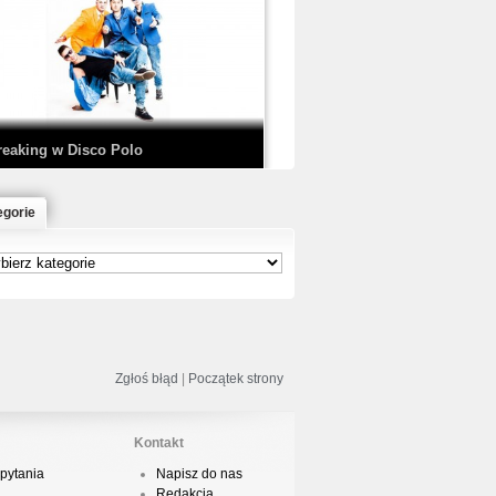
EDE & SIR MICH - KICKDOWN /
ISCO NOIR
reaking w Disco Polo
egorie
łoń & Dope D.O.D. - Makeem Bleed |
rod. Chubeats, Scratch:…
reaking na Olimpiadzie w Paryżu
024 - Najciekawsze komentarze
Zgłoś błąd
|
Początek strony
Kontakt
pytania
Napisz do nas
risBo - Cienie
Redakcja