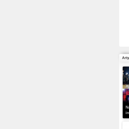
R
N
Art
K
–
N
i