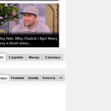
Boy Hefo, BBoy Chadzik i Bgirl Meery
erry w Dzień dobry…
 10
2 tygodnie
Miesiąc
3 miesiące
Festiwale
Zawody
Koncerty
>>
ndarz
etlagz ft. PRO8L3M - Mieć i nie mieć