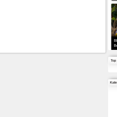
B
B
Top
Kale
J