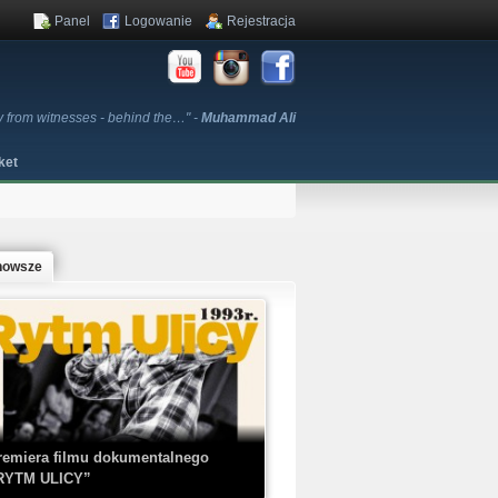
Panel
Logowanie
Rejestracja
ay from witnesses - behind the…" -
Muhammad Ali
ket
nowsze
remiera filmu dokumentalnego
RYTM ULICY”