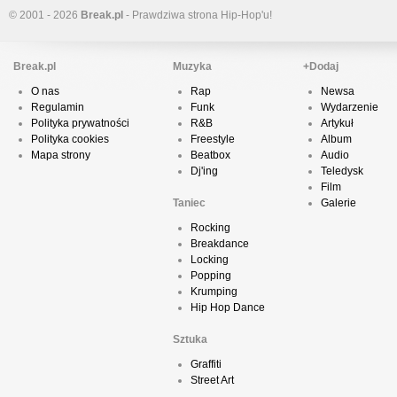
© 2001 - 2026
Break.pl
- Prawdziwa strona Hip-Hop'u!
Break.pl
Muzyka
+Dodaj
O nas
Rap
Newsa
Regulamin
Funk
Wydarzenie
Polityka prywatności
R&B
Artykuł
Polityka cookies
Freestyle
Album
Mapa strony
Beatbox
Audio
Dj'ing
Teledysk
Film
Taniec
Galerie
Rocking
Breakdance
Locking
Popping
Krumping
Hip Hop Dance
Sztuka
Graffiti
Street Art