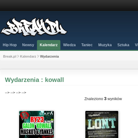
Hip Hop
Newsy
Kalendarz
Wiedza
Taniec
Muzyka
Sztuka
V
Break.pl
Kalendarz
Wydarzenia
Wydarzenia : kowall
-->
-->
-->
-->
3
Znaleziono
wyników