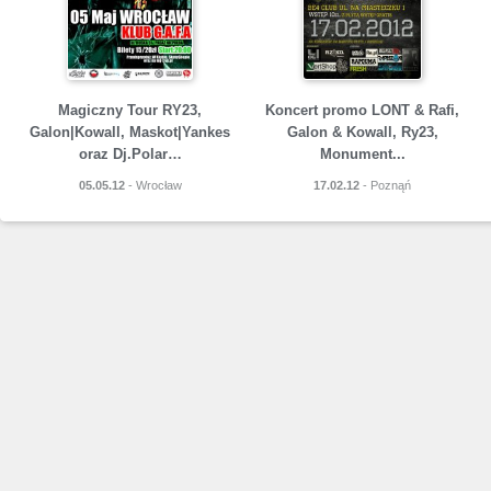
Magiczny Tour RY23,
Koncert promo LONT & Rafi,
Galon|Kowall, Maskot|Yankes
Galon & Kowall, Ry23,
oraz Dj.Polar…
Monument...
05.05.12
- Wrocław
17.02.12
- Poznąń