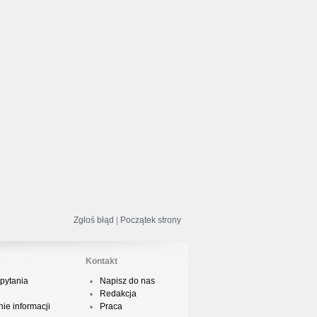
odsumowanie roku 2018 - Street
ance!
acper HTA - Ambicja prod. Druid
odsumowanie roku 2018 w Polskim
Boyingu
Zgłoś błąd
|
Początek strony
dsłuch taśmy Camey - Rytm Ulicy 99
Kontakt
pytania
Napisz do nas
Redakcja
ie informacji
Praca
op 10 podsumowanie 2018 roku w