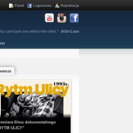
Panel
Logowanie
Rejestracja
You cant have one without the other." -
BGirl Loan
ket
nowsze
remiera filmu dokumentalnego
RYTM ULICY”