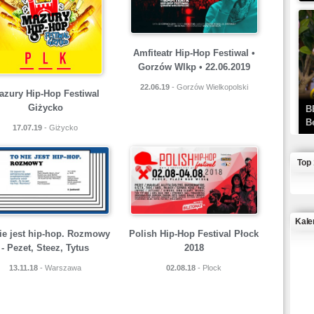
Amfiteatr Hip-Hop Festiwal •
Gorzów Wlkp • 22.06.2019
22.06.19
- Gorzów Wielkopolski
azury Hip-Hop Festiwal
Giżycko
B
B
17.07.19
- Giżycko
Top
Kale
ie jest hip-hop. Rozmowy
Polish Hip-Hop Festival Płock
- Pezet, Steez, Tytus
2018
J
13.11.18
- Warszawa
02.08.18
- Plock