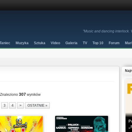
"Music and dancing interlock. 
Taniec
Muzyka
Sztuka
Video
Galeria
TV
Top 10
Forum
Mar
Naj
307
Znaleziono
wyników
3
4
>
OSTATNIE »
P
„