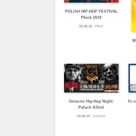
POLISH HIP-HOP FESTIVAL
Płock 2019
01.08.19
- Płock
M
To n
Gniezno Hip-Hop Night:
Paluch &Słoń
02.06.19
- Gniezno