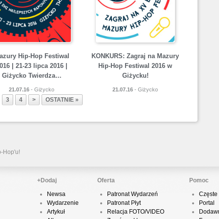
P
D
azury Hip-Hop Festiwal
KONKURS: Zagraj na Mazury
016 | 21-23 lipca 2016 |
Hip-Hop Festiwal 2016 w
Giżycko Twierdza…
Giżycku!
K
21.07.16
- Giżycko
21.07.16
- Giżycko
3
4
>
OSTATNIE »
P
B
p-Hop'u!
O
+Dodaj
Oferta
Pomoc
Newsa
Patronat Wydarzeń
Częste 
Wydarzenie
Patronat Płyt
Portal
Artykuł
Relacja FOTO/VIDEO
Dodawn
T