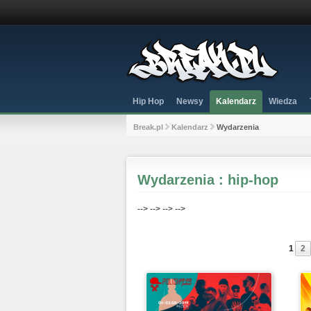
Hip Hop
Newsy
Kalendarz
Wiedza
Break.pl
Kalendarz
Wydarzenia
Wydarzenia : hip-hop
-->
-->
-->
-->
1
2