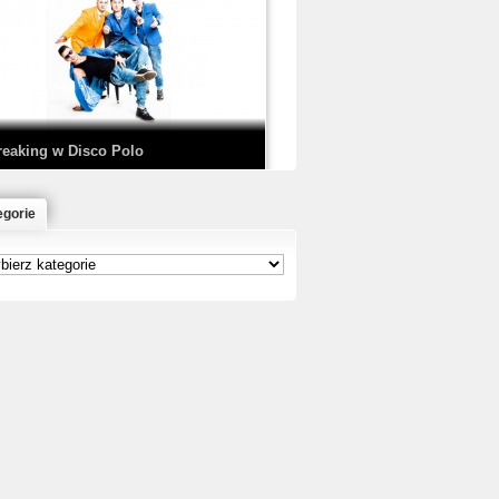
EDE & SIR MICH - KICKDOWN /
ISCO NOIR
reaking w Disco Polo
egorie
łoń & Dope D.O.D. - Makeem Bleed |
rod. Chubeats, Scratch:…
reaking na Olimpiadzie w Paryżu
024 - Najciekawsze komentarze
risBo - Cienie