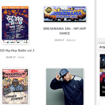
R
N
BREAKMANIA 10th - HIP-HOP
DANCE
19.03.17
- Kętrzyn
Art
510 Hip-Hop Battle vol.3
16.06.17
- Konin
K
–
N
i