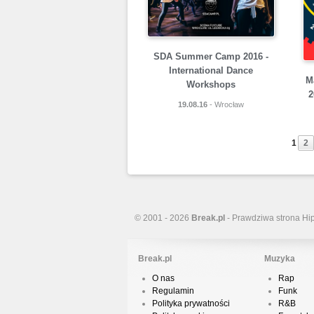
SDA Summer Camp 2016 -
International Dance
M
Workshops
2
19.08.16
- Wrocław
1
2
© 2001 - 2026
Break.pl
- Prawdziwa strona Hi
Break.pl
Muzyka
O nas
Rap
Regulamin
Funk
Polityka prywatności
R&B