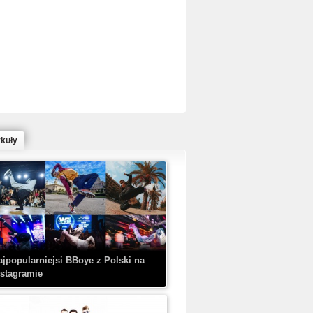
ed Bull Bc One Cypher Poland 2020 w
owym Wydaniu!
ykuły
aczorex w najnowszym klipie: HRYPA
 Kobieta z walizką
ajpopularniejsi BBoye z Polski na
nstagramie