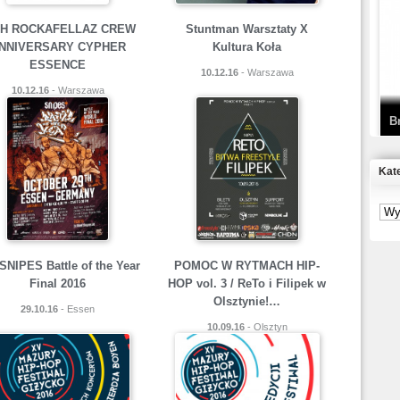
T
TH ROCKAFELLAZ CREW
Stuntman Warsztaty X
D
NNIVERSARY CYPHER
Kultura Koła
ESSENCE
10.12.16
- Warszawa
10.12.16
- Warszawa
B
Kat
S
P
SNIPES Battle of the Year
POMOC W RYTMACH HIP-
B
Final 2016
HOP vol. 3 / ReTo i Filipek w
2
Olsztynie!…
29.10.16
- Essen
10.09.16
- Olsztyn
K