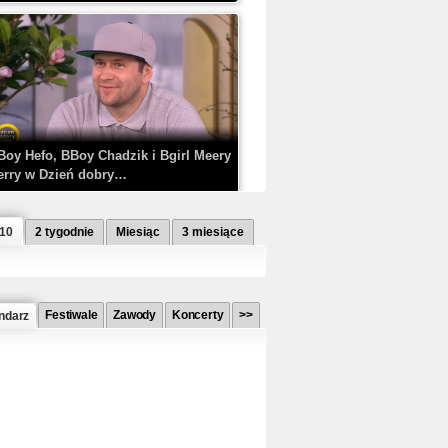
Boy Hefo, BBoy Chadzik i Bgirl Meery
erry w Dzień dobry…
 10
2 tygodnie
Miesiąc
3 miesiące
Festiwale
Zawody
Koncerty
>>
ndarz
etlagz ft. PRO8L3M - Mieć i nie mieć