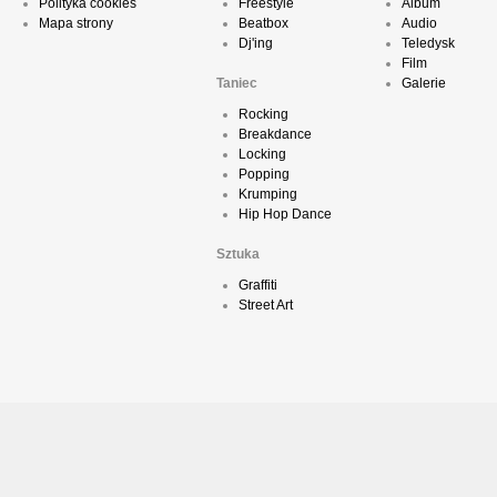
Polityka cookies
Freestyle
Album
Mapa strony
Beatbox
Audio
Dj'ing
Teledysk
Film
Taniec
Galerie
Rocking
Breakdance
Locking
Popping
Krumping
Hip Hop Dance
Sztuka
Graffiti
Street Art