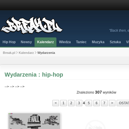
"Back then, 
Hip Hop
Newsy
Kalendarz
Wiedza
Taniec
Muzyka
Sztuka
V
Break.pl
Kalendarz
Wydarzenia
Wydarzenia : hip-hop
-->
-->
-->
-->
307
Znaleziono
wyników
<
1
2
3
4
5
6
7
>
OSTAT