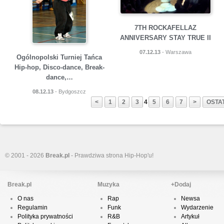
7TH ROCKAFELLAZ
ANNIVERSARY STAY TRUE II
07.12.13
- Warszawa
Ogólnopolski Turniej Tańca
Hip-hop, Disco-dance, Break-
dance,…
08.12.13
- Bydgoszcz
<
1
2
3
4
5
6
7
>
OSTAT
© 2001 - 2026
Break.pl
- Prawdziwa strona Hip-Hop'u!
Break.pl
Muzyka
+Dodaj
O nas
Rap
Newsa
Regulamin
Funk
Wydarzenie
Polityka prywatności
R&B
Artykuł