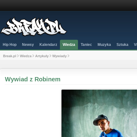
Hip Hop
Newsy
Kalendarz
Wiedza
Taniec
Muzyka
Sztuka
V
Break.pl
Wiedza
Artykuły
Wywiady
Wywiad z Robinem