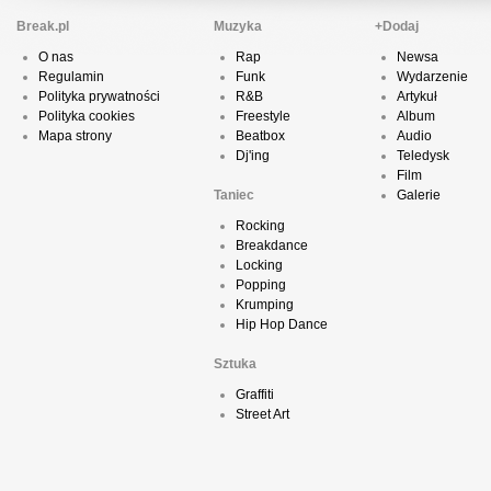
Break.pl
Muzyka
+Dodaj
O nas
Rap
Newsa
Regulamin
Funk
Wydarzenie
Polityka prywatności
R&B
Artykuł
Polityka cookies
Freestyle
Album
Mapa strony
Beatbox
Audio
Dj'ing
Teledysk
Film
Taniec
Galerie
Rocking
Breakdance
Locking
Popping
Krumping
Hip Hop Dance
Sztuka
Graffiti
Street Art