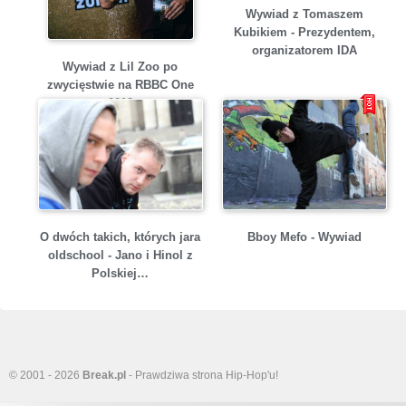
Wywiad z Tomaszem
Kubikiem - Prezydentem,
organizatorem IDA
Wywiad z Lil Zoo po
zwycięstwie na RBBC One
2018
O dwóch takich, których jara
Bboy Mefo - Wywiad
oldschool - Jano i Hinol z
Polskiej…
© 2001 - 2026
Break.pl
- Prawdziwa strona Hip-Hop'u!