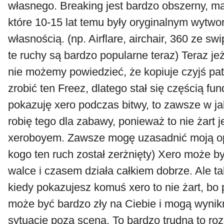
własnego. Breaking jest bardzo obszerny, m
które 10-15 lat temu były oryginalnym wytwo
własnością. (np. Airflare, airchair, 360 ze s
te ruchy są bardzo popularne teraz) Teraz jeże
nie możemy powiedzieć, że kopiuje czyjś pa
zrobić ten Freez, dlatego stał się częścią fu
pokazuję xero podczas bitwy, to zawsze w ja
robię tego dla zabawy, ponieważ to nie żart 
xeroboyem. Zawsze mogę uzasadnić moją opi
kogo ten ruch został zerżnięty) Xero może b
walce i czasem działa całkiem dobrze. Ale t
kiedy pokazujesz komuś xero to nie żart, bo 
może być bardzo zły na Ciebie i mogą wyni
sytuacje poza sceną. To bardzo trudna to roz