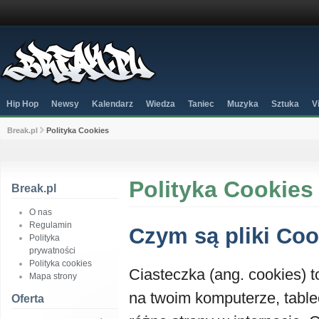
Hip Hop
Newsy
Kalendarz
Wiedza
Taniec
Muzyka
Sztuka
V
Break.pl
Polityka Cookies
Polityka Cookies
Break.pl
O nas
Regulamin
Czym są pliki Coo
Polityka
prywatności
Polityka cookies
Ciasteczka (ang. cookies) t
Mapa strony
na twoim komputerze, tabl
Oferta