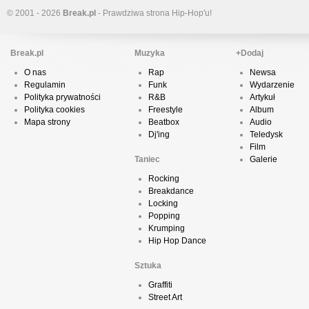
© 2001 - 2026
Break.pl
- Prawdziwa strona Hip-Hop'u!
Break.pl
Muzyka
+Dodaj
O nas
Rap
Newsa
Regulamin
Funk
Wydarzenie
Polityka prywatności
R&B
Artykuł
Polityka cookies
Freestyle
Album
Mapa strony
Beatbox
Audio
Dj'ing
Teledysk
Film
Taniec
Galerie
Rocking
Breakdance
Locking
Popping
Krumping
Hip Hop Dance
Sztuka
Graffiti
Street Art