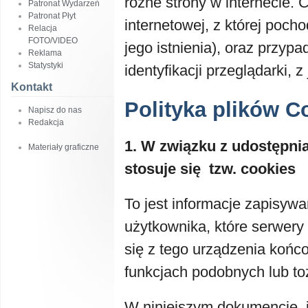
różne strony w internecie.
Patronat Wydarzeń
Patronat Płyt
internetowej, z której pocho
Relacja
FOTO/VIDEO
jego istnienia), oraz przy
Reklama
Statystyki
identyfikacji przeglądarki, 
Kontakt
Polityka plików C
Napisz do nas
Redakcja
1. W związku z udostępni
Materiały graficzne
stosuje się tzw. cookies
To jest informacje zapisy
użytkownika, które serwer
się z tego urządzenia końc
funkcjach podobnych lub t
W niniejszym dokumencie, 