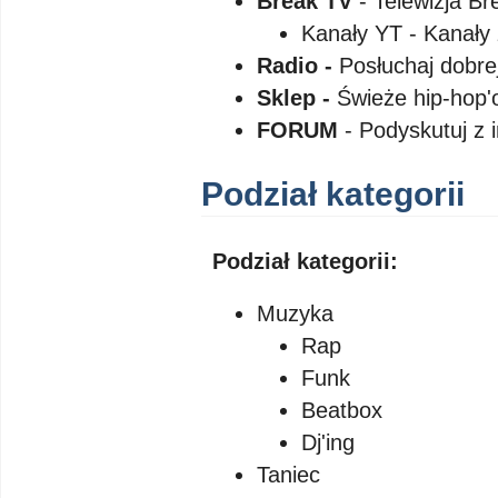
Break TV
- Telewizja Br
Kanały YT - Kanały
Radio -
Posłuchaj dobre
Sklep -
Świeże hip-hop'
FORUM
- Podyskutuj z 
Podział kategorii
Podział kategorii:
Muzyka
Rap
Funk
Beatbox
Dj'ing
Taniec