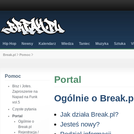
Hip Hop
Newsy
Kalendarz
Wiedza
Taniec
Muzyka
Sztuka
V
Break.pl
Pomoc
Pomoc
Portal
Bisz i Jotes.
Zaproszenie na
Ogólnie o Break.p
Napad na Funk
vol.5
Częste pytania
Jak działa Break.pl?
Portal
Ogólnie o
Jesteś nowy?
Break.pl
Rejestracja /