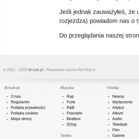
Jeśli jednak zauważyłeś, że u
rozjeżdza) powiadom nas o t
Do przeglądania naszej str
© 2001 - 2026
Break.pl
- Prawdziwa strona Hip-Hop'u!
Break.pl
Muzyka
+Dodaj
O nas
Rap
Newsa
Regulamin
Funk
Wydarzenie
Polityka prywatności
R&B
Artykuł
Polityka cookies
Freestyle
Album
Mapa strony
Beatbox
Audio
Dj'ing
Teledysk
Film
Taniec
Galerie