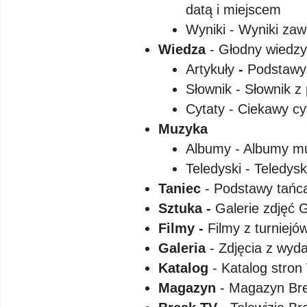
datą i miejscem
Wyniki - Wyniki za
Wiedza
- Głodny wiedz
Artykuły
-
Podstawy,
Słownik - Słownik z
Cytaty - Ciekawy c
Muzyka
Albumy - Albumy m
Teledyski - Teledysk
Taniec
- Podstawy tańc
Sztuka -
Galerie zdjęć Gr
Filmy -
Filmy z turniejów
Galeria
- Zdjęcia z wyd
Katalog
- Katalog str
Magazyn
- Magazyn Bre