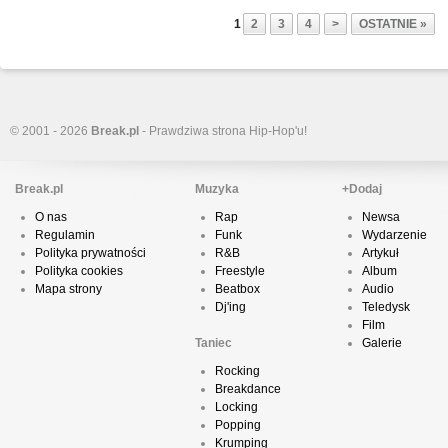
1
2
3
4
>
OSTATNIE »
© 2001 - 2026
Break.pl
- Prawdziwa strona Hip-Hop'u!
Break.pl
Muzyka
+Dodaj
O nas
Rap
Newsa
Regulamin
Funk
Wydarzenie
Polityka prywatności
R&B
Artykuł
Polityka cookies
Freestyle
Album
Mapa strony
Beatbox
Audio
Dj'ing
Teledysk
Film
Taniec
Galerie
Rocking
Breakdance
Locking
Popping
Krumping