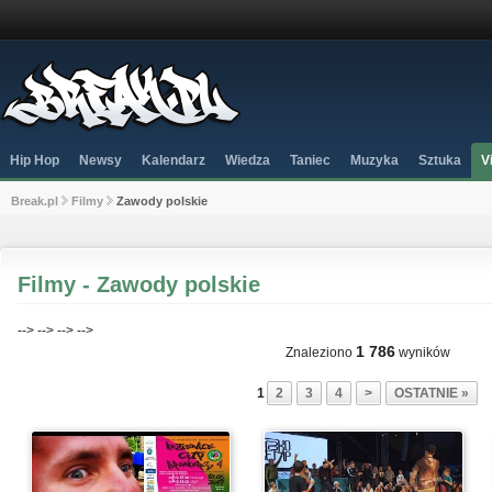
Hip Hop
Newsy
Kalendarz
Wiedza
Taniec
Muzyka
Sztuka
V
Break.pl
Filmy
Zawody polskie
Filmy - Zawody polskie
-->
-->
-->
-->
1 786
Znaleziono
wyników
1
2
3
4
>
OSTATNIE »