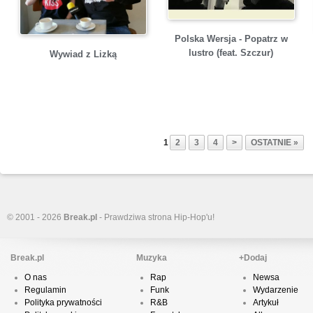
Polska Wersja - Popatrz w
lustro (feat. Szczur)
Wywiad z Lizką
1
2
3
4
>
OSTATNIE »
© 2001 - 2026
Break.pl
- Prawdziwa strona Hip-Hop'u!
Break.pl
Muzyka
+Dodaj
O nas
Rap
Newsa
Regulamin
Funk
Wydarzenie
Polityka prywatności
R&B
Artykuł