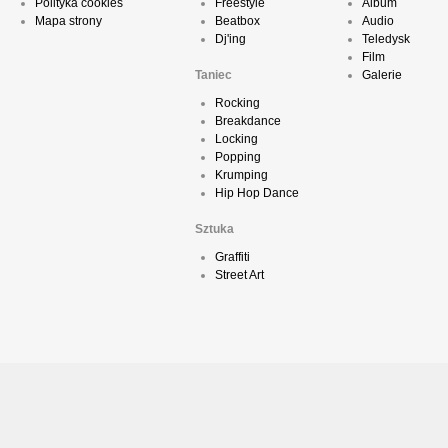
Polityka cookies
Freestyle
Album
Mapa strony
Beatbox
Audio
Dj'ing
Teledysk
Film
Taniec
Galerie
Rocking
Breakdance
Locking
Popping
Krumping
Hip Hop Dance
Sztuka
Graffiti
Street Art