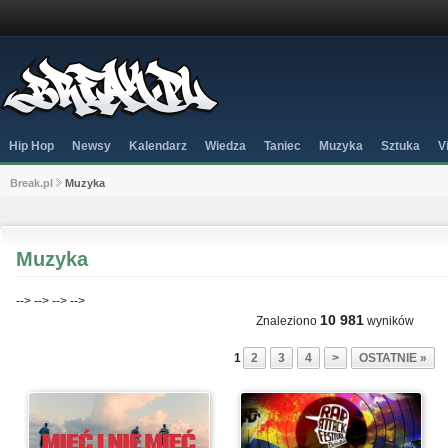
Hip Hop
Newsy
Kalendarz
Wiedza
Taniec
Muzyka
Sztuka
V
Break.pl
Muzyka
Muzyka
-->
-->
-->
-->
10 981
Znaleziono
wyników
1
2
3
4
>
OSTATNIE »