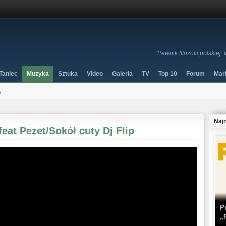
"Pewnik filozofii polskiej:
Taniec
Muzyka
Sztuka
Video
Galeria
TV
Top 10
Forum
Mar
e
Naj
eat Pezet/Sokół cuty Dj Flip
P
„