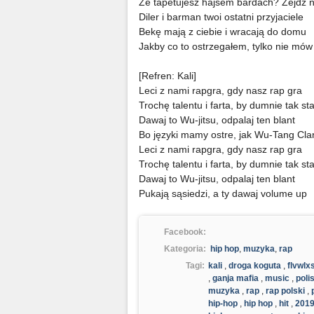
Że tapetujesz hajsem bardach? Zejdź n
Diler i barman twoi ostatni przyjaciele
Bekę mają z ciebie i wracają do domu
Jakby co to ostrzegałem, tylko nie mó
[Refren: Kali]
Leci z nami rapgra, gdy nasz rap gra
Trochę talentu i farta, by dumnie tak st
Dawaj to Wu-jitsu, odpalaj ten blant
Bo języki mamy ostre, jak Wu-Tang Cla
Leci z nami rapgra, gdy nasz rap gra
Trochę talentu i farta, by dumnie tak st
Dawaj to Wu-jitsu, odpalaj ten blant
Pukają sąsiedzi, a ty dawaj volume up
Facebook:
Kategoria:
hip hop
,
muzyka
,
rap
Tagi:
kali
,
droga koguta
,
flvwlx
,
ganja mafia
,
music
,
poli
muzyka
,
rap
,
rap polski
,
hip-hop
,
hip hop
,
hit
,
201