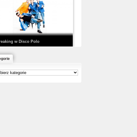
EDE & SIR MICH - KICKDOWN /
ISCO NOIR
reaking w Disco Polo
egorie
łoń & Dope D.O.D. - Makeem Bleed |
rod. Chubeats, Scratch:…
reaking na Olimpiadzie w Paryżu
024 - Najciekawsze komentarze
risBo - Cienie