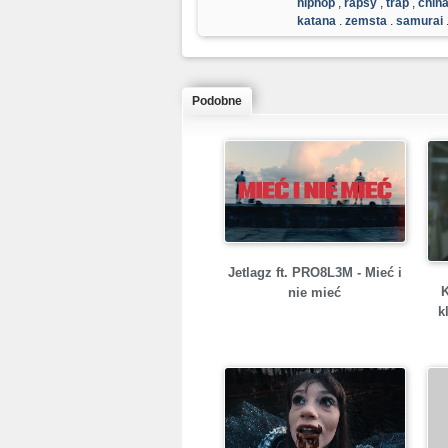
hiphop
,
rapsy
,
trap
,
chin
katana
,
zemsta
,
samuraj
Podobne
Jetlagz ft. PRO8L3M - Mieć i
nie mieć
k