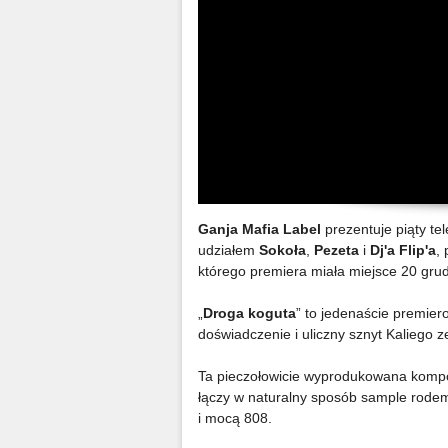
Ganja Mafia Label
prezentuje piąty te
udziałem
Sokoła
,
Pezeta
i
Dj'a Flip'a
,
którego premiera miała miejsce 20 gru
„
Droga koguta
” to jedenaście premier
doświadczenie i uliczny sznyt Kaliego 
Ta pieczołowicie wyprodukowana kompoz
łączy w naturalny sposób sample rodem
i mocą 808.