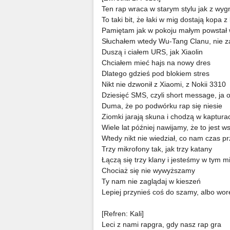
Ten rap wraca w starym stylu jak z wy
To taki bit, że łaki w mig dostają kopa 
Pamiętam jak w pokoju małym powstał w
Słuchałem wtedy Wu-Tang Clanu, nie z
Duszą i ciałem URS, jak Xiaolin
Chciałem mieć hajs na nowy dres
Dlatego gdzieś pod blokiem stres
Nikt nie dzwonił z Xiaomi, z Nokii 3310
Dziesięć SMS, czyli short message, j
Duma, że po podwórku rap się niesie
Ziomki jarają skuna i chodzą w kaptura
Wiele lat później nawijamy, że to jest
Wtedy nikt nie wiedział, co nam czas pr
Trzy mikrofony tak, jak trzy katany
Łączą się trzy klany i jesteśmy w tym m
Chociaż się nie wywyższamy
Ty nam nie zaglądaj w kieszeń
Lepiej przynieś coś do szamy, albo w
[Refren: Kali]
Leci z nami rapgra, gdy nasz rap gra