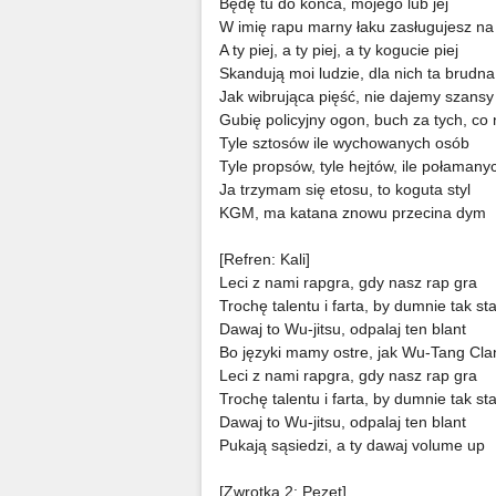
Będę tu do końca, mojego lub jej
W imię rapu marny łaku zasługujesz na
A ty piej, a ty piej, a ty kogucie piej
Skandują moi ludzie, dla nich ta brudna
Jak wibrująca pięść, nie dajemy szans
Gubię policyjny ogon, buch za tych, co
Tyle sztosów ile wychowanych osób
Tyle propsów, tyle hejtów, ile połaman
Ja trzymam się etosu, to koguta styl
KGM, ma katana znowu przecina dym
[Refren: Kali]
Leci z nami rapgra, gdy nasz rap gra
Trochę talentu i farta, by dumnie tak st
Dawaj to Wu-jitsu, odpalaj ten blant
Bo języki mamy ostre, jak Wu-Tang Cla
Leci z nami rapgra, gdy nasz rap gra
Trochę talentu i farta, by dumnie tak st
Dawaj to Wu-jitsu, odpalaj ten blant
Pukają sąsiedzi, a ty dawaj volume up
[Zwrotka 2: Pezet]