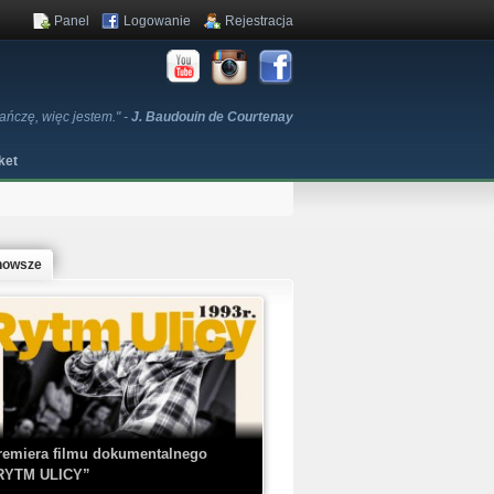
Panel
Logowanie
Rejestracja
 tańczę, więc jestem." -
J. Baudouin de Courtenay
ket
nowsze
remiera filmu dokumentalnego
RYTM ULICY”