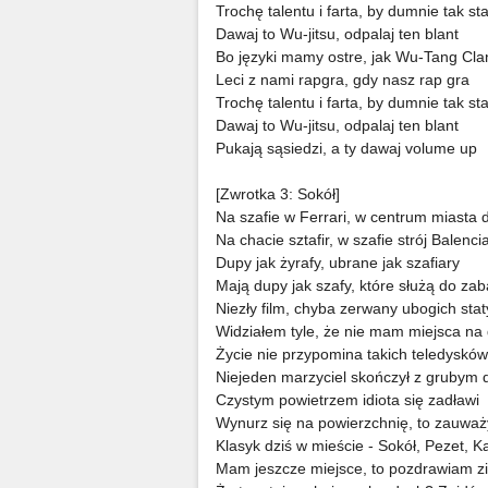
Trochę talentu i farta, by dumnie tak st
Dawaj to Wu-jitsu, odpalaj ten blant
Bo języki mamy ostre, jak Wu-Tang Cla
Leci z nami rapgra, gdy nasz rap gra
Trochę talentu i farta, by dumnie tak st
Dawaj to Wu-jitsu, odpalaj ten blant
Pukają sąsiedzi, a ty dawaj volume up
[Zwrotka 3: Sokół]
Na szafie w Ferrari, w centrum miasta 
Na chacie sztafir, w szafie strój Balenci
Dupy jak żyrafy, ubrane jak szafiary
Mają dupy jak szafy, które służą do za
Niezły film, chyba zerwany ubogich sta
Widziałem tyle, że nie mam miejsca na
Życie nie przypomina takich teledysków
Niejeden marzyciel skończył z grubym 
Czystym powietrzem idiota się zadławi
Wynurz się na powierzchnię, to zauważ
Klasyk dziś w mieście - Sokół, Pezet, Ka
Mam jeszcze miejsce, to pozdrawiam z