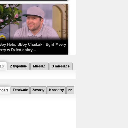
Boy Hefo, BBoy Chadzik i Bgirl Meery
erry w Dzień dobry…
 10
2 tygodnie
Miesiąc
3 miesiące
Festiwale
Zawody
Koncerty
>>
ndarz
etlagz ft. PRO8L3M - Mieć i nie mieć