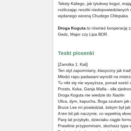
Teksty Kaliego, jak tytułowy kogut, ma
rozliczając resztki niedopowiedzianych 
wydanego wiosną Chudego Chłopaka.
Droga Koguta
to również kooperację z 
Gedz, Major czy Lipa BOR.
Teskt piosenki
[Zwrotka 1: Kali]
Ten styl zapomniany, klasyczny jak trad
Młodzi rapu padawani wyrośli na mistrz
Tu nikt się nie wywyższa, ponad sześć 
Prosto, Koka, Ganja Mafia - siła zjedn
Droga Koguta nie wiedzie do Xiaolin
Ulica, dym, kapucha, Boga szukam jak 
Bruce Lee mi powiedział, żebym był ja
A ten bit jak naczynie, co wypełnią słow
Parę lat przybyło, dzieciaku ciągle form
Prawilnie przypominam, słuchasz typa 