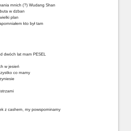
gnania mnich (?) Wudang Shan
z buta w dzban
P
ielki plan
D
apomniałem kto był tam
K
a od dwóch lat mam PESEL
ch w jesień
P
 wszystko co mamy
B
zyniesie
istrzami
O
orek z cashem, my powspominamy
T