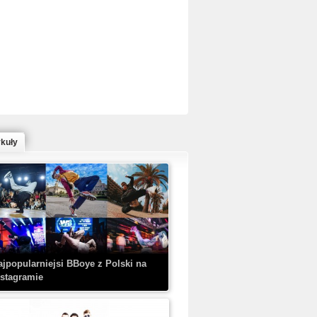
ed Bull Bc One Cypher Poland 2020 w
owym Wydaniu!
ykuły
aczorex w najnowszym klipie: HRYPA
 Kobieta z walizką
ajpopularniejsi BBoye z Polski na
nstagramie