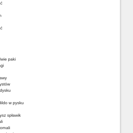
p
ać
n
ać
B
W
dwie paki
R
agi
bawy
tystów
B
P
 dysku
dildo w pysku
ysz spławik
K
li
iomali