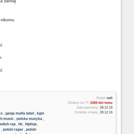
a ziemię
B
m
w nikomu
K
I
ać
n
L
ać
W
B
i
Dodał:
radi
Dodany na YT:
2420 dni temu
Zakceptowany:
28.12.19
Ostatnie zmiany:
28.12.19
ss
,
ganja mafia label
,
kgm
sh music
,
polska muzyka
,
B
polish rap
,
hh
,
hiphop
,
M
9
,
polski raper
,
polski