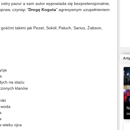
ją ostry pazur a sam autor wypowiada się bezpretensjonalnie,
spraw, czyniąc "
Drogę Koguta
" agresywnym uzupełnieniem
R
gośćmi takimi jak Pezet, Sokół, Paluch, Sarius, Żabson,
N
Art
ycja
a
dych na stażu
K
–
oczonych klanów
nikt
k woda
N
a
i
a
w wieku ojca