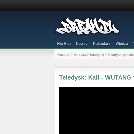
Hip Hop
Newsy
Kalendarz
Wiedza
Break.pl
Muzyka
Teledyski
Teledyski polski
Teledysk: Kali - WUTANG f