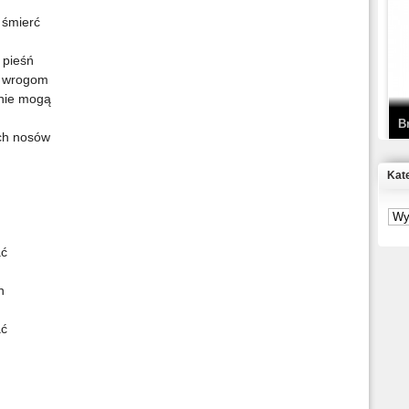
 śmierć
T
D
 pieśń
y wrogom
 nie mogą
B
ych nosów
Kat
S
P
ać
B
n
2
ać
K