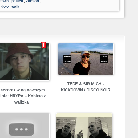
atown
,
paluch
,
Żabson
,
,
dojo
,
walk
B
TEDE & SIR MICH -
Kaczorex w najnowszym
KICKDOWN / DISCO NOIR
lipie: HRYPA – Kobieta z
walizką
K
Fl