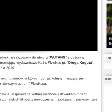
B
B
ledysk, zrealizowany do utworu "
WUTANG
" z gościnnym
Top
 promujący wydawnictwo Kali x Flvwlxss pt: "
Droga Koguta
",
dnia 2019.
owych utworów, w których po raz kolejny mieszają się
Kale
ze „świeżym uchem” Flvwlxssa.
J
ycja, inspirowana kulturą wschodu i dźwiękami orientu,
 z chińskich filmów z nowoczesnymi podziałami perkusyjnymi