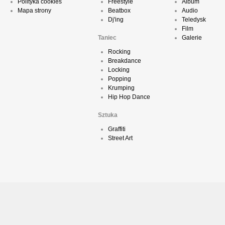
Polityka cookies
Freestyle
Album
Mapa strony
Beatbox
Audio
Dj'ing
Teledysk
Film
Taniec
Galerie
Rocking
Breakdance
Locking
Popping
Krumping
Hip Hop Dance
Sztuka
Graffiti
Street Art