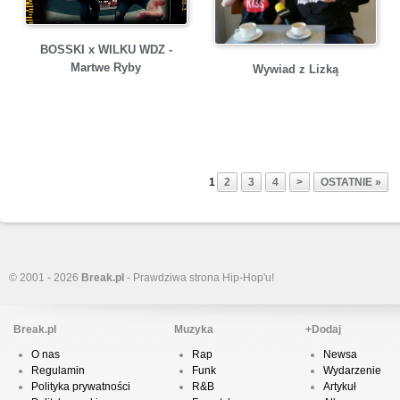
BOSSKI x WILKU WDZ -
Martwe Ryby
Wywiad z Lizką
1
2
3
4
>
OSTATNIE »
© 2001 - 2026
Break.pl
- Prawdziwa strona Hip-Hop'u!
Break.pl
Muzyka
+Dodaj
O nas
Rap
Newsa
Regulamin
Funk
Wydarzenie
Polityka prywatności
R&B
Artykuł