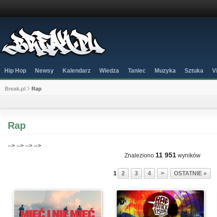
Hip Hop
Newsy
Kalendarz
Wiedza
Taniec
Muzyka
Sztuka
V
Break.pl
Rap
Rap
-->
-->
-->
-->
11 951
Znaleziono
wyników
1
2
3
4
>
OSTATNIE »