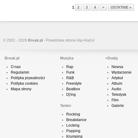
1
2
3
4
>
OSTATNIE »
© 2001 - 2026
Break.pl
- Prawdziwa strona Hip-Hop'u!
Break.pl
Muzyka
+Dodaj
O nas
Rap
Newsa
Regulamin
Funk
Wydarzenie
Polityka prywatności
R&B
Artykuł
Polityka cookies
Freestyle
Album
Mapa strony
Beatbox
Audio
Dj'ing
Teledysk
Film
Taniec
Galerie
Rocking
Breakdance
Locking
Popping
Krumping