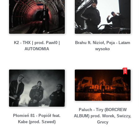
K2 - THX | prod. Pawl0 |
Brahu ft. Nizioł, Peja - Latam
AUTONOMIA
wysoko
Paluch - Tiry (BORCREW
Płomień 81 - Popiół feat.
ALBUM) prod. Worek, Swizzy,
Kabe (prod. Szwed)
Grvcy