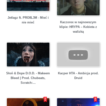
Jetlagz ft. PRO8L3M - Mieć i
Kaczorex w najnowszym
nie mieć
klipie: HRYPA – Kobieta z
walizką
Słoń & Dope D.O.D. - Makeem
Kacper HTA - Ambicja prod.
Bleed | Prod. Chubeats,
Druid
Scratch:…