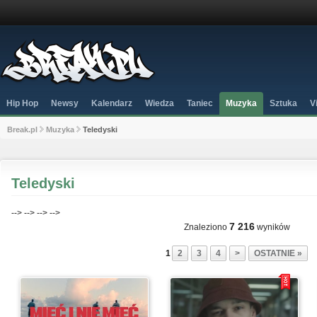
Hip Hop
Newsy
Kalendarz
Wiedza
Taniec
Muzyka
Sztuka
V
Break.pl
Muzyka
Teledyski
Teledyski
-->
-->
-->
-->
7 216
Znaleziono
wyników
1
2
3
4
>
OSTATNIE »