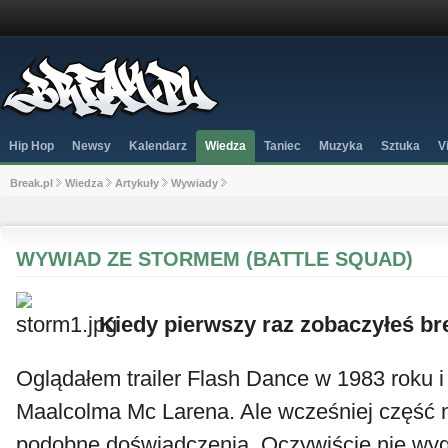
Hip Hop
Newsy
Kalendarz
Wiedza
Taniec
Muzyka
Sztuka
V
Break.pl
Wiedza
Artykuły
Wywiady
WYWIAD ZE STORMEM (BATTLE SQUAD)
Kiedy pierwszy raz zobaczyłeś br
Oglądałem trailer Flash Dance w 1983 roku i 
Maalcolma Mc Larena. Ale wcześniej część m
podobne doświadczenia. Oczywiście nie wygl