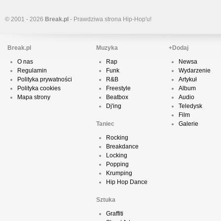
© 2001 - 2026
Break.pl
- Prawdziwa strona Hip-Hop'u!
Break.pl
Muzyka
+Dodaj
O nas
Rap
Newsa
Regulamin
Funk
Wydarzenie
Polityka prywatności
R&B
Artykuł
Polityka cookies
Freestyle
Album
Mapa strony
Beatbox
Audio
Dj'ing
Teledysk
Film
Taniec
Galerie
Rocking
Breakdance
Locking
Popping
Krumping
Hip Hop Dance
Sztuka
Graffiti