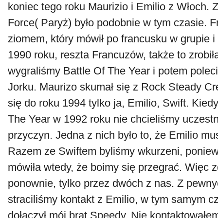
koniec tego roku Maurizio i Emilio z Włoch. 
Force( Paryż) było podobnie w tym czasie. F
ziomem, który mówił po francusku w grupie i 
1990 roku, reszta Francuzów, także to zrobi
wygraliśmy Battle Of The Year i potem pole
Jorku. Maurizo skumał się z Rock Steady Cre
się do roku 1994 tylko ja, Emilio, Swift. Kied
The Year w 1992 roku nie chcieliśmy uczestn
przyczyn. Jedna z nich było to, że Emilio mu
Razem ze Swiftem byliśmy wkurzeni, poniew
mówiła wtedy, że boimy się przegrać. Więc z
ponownie, tylko przez dwóch z nas. Z pewny
straciliśmy kontakt z Emilio, w tym samym c
dołączył mój brat Speedy. Nie kontaktowałem