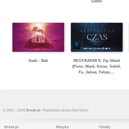
Gibbs
Gedz - Bali
REST/KAFAR ft. Zip Skład
(Pono, Ward, Koras, Sokół,
Fu, Jaźwa, Felipe,…
© 2001 - 2026
Break.pl
- Prawdziwa strona Hip-Hop'u!
Break.pl
Muzyka
+Dodaj