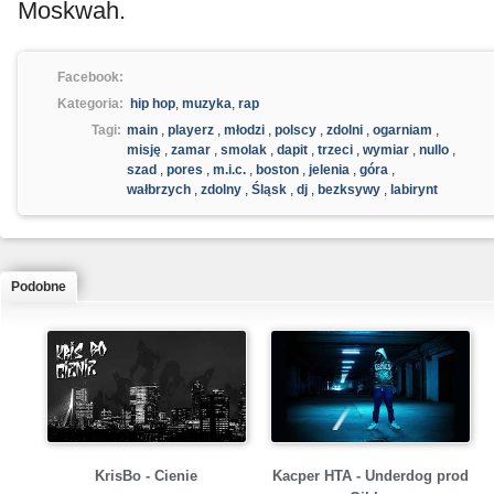
Moskwah.
Facebook:
Kategoria:
hip hop
,
muzyka
,
rap
Tagi:
main
,
playerz
,
młodzi
,
polscy
,
zdolni
,
ogarniam
,
misję
,
zamar
,
smolak
,
dapit
,
trzeci
,
wymiar
,
nullo
,
szad
,
pores
,
m.i.c.
,
boston
,
jelenia
,
góra
,
wałbrzych
,
zdolny
,
Śląsk
,
dj
,
bezksywy
,
labirynt
Podobne
KrisBo - Cienie
Kacper HTA - Underdog prod