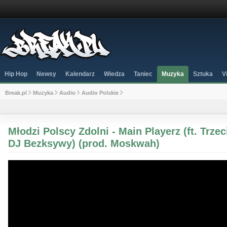
Hip Hop
Newsy
Kalendarz
Wiedza
Taniec
Muzyka
Sztuka
V
Break.pl
Muzyka
Audio
Audio Polskie
Młodzi Polscy Zdolni - Main Playerz (ft. Trzec
DJ Bezksywy) (prod. Moskwah)