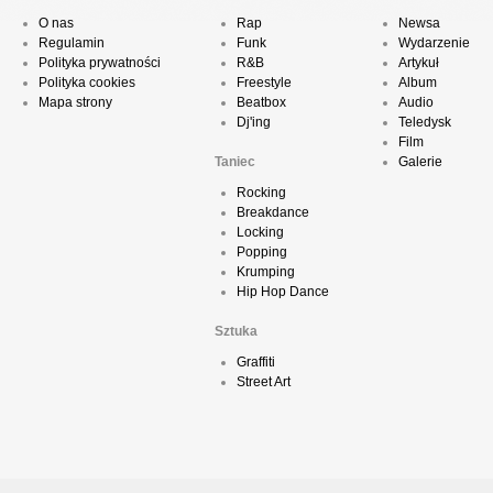
O nas
Rap
Newsa
Regulamin
Funk
Wydarzenie
Polityka prywatności
R&B
Artykuł
Polityka cookies
Freestyle
Album
Mapa strony
Beatbox
Audio
Dj'ing
Teledysk
Film
Taniec
Galerie
Rocking
Breakdance
Locking
Popping
Krumping
Hip Hop Dance
Sztuka
Graffiti
Street Art