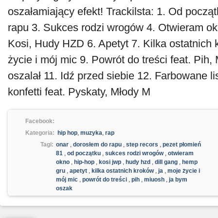
oszałamiający efekt! Trackilsta: 1. Od począ
rapu 3. Sukces rodzi wrogów 4. Otwieram okn
Kosi, Hudy HZD 6. Apetyt 7. Kilka ostatnich 
życie i mój mic 9. Powrót do treści feat. Pih
oszalał 11. Idź przed siebie 12. Farbowane l
konfetti feat. Pyskaty, Młody M
Facebook:
Kategoria:
hip hop
,
muzyka
,
rap
Tagi:
onar
,
dorosłem do rapu
,
step recors
,
pezet płomień
81
,
od początku
,
sukces rodzi wrogów
,
otwieram
okno
,
hip-hop
,
kosi jwp
,
hudy hzd
,
dill gang
,
hemp
gru
,
apetyt
,
kilka ostatnich kroków
,
ja
,
moje życie i
mój mic
,
powrót do treści
,
pih
,
miuosh
,
ja bym
oszak