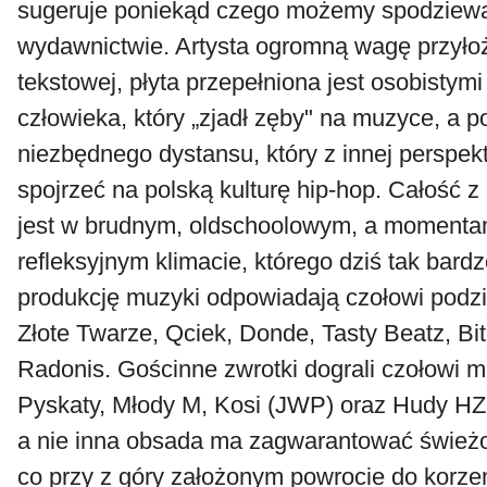
sugeruje poniekąd czego możemy spodziew
wydawnictwie. Artysta ogromną wagę przyło
tekstowej, płyta przepełniona jest osobistym
człowieka, który „zjadł zęby" na muzyce, a p
niezbędnego dystansu, który z innej perspek
spojrzeć na polską kulturę hip-hop. Całość 
jest w brudnym, oldschoolowym, a momenta
refleksyjnym klimacie, którego dziś tak bardz
produkcję muzyki odpowiadają czołowi podzi
Złote Twarze, Qciek, Donde, Tasty Beatz, Bit
Radonis. Gościnne zwrotki dograli czołowi m.
Pyskaty, Młody M, Kosi (JWP) oraz Hudy HZD
a nie inna obsada ma zagwarantować świeżo
co przy z góry założonym powrocie do korzen