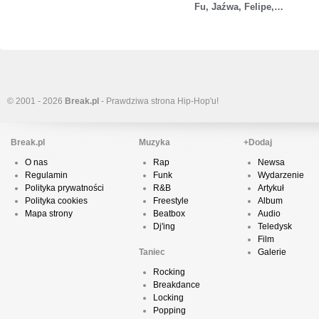
Fu, Jaźwa, Felipe,…
© 2001 - 2026
Break.pl
- Prawdziwa strona Hip-Hop'u!
Break.pl
Muzyka
+Dodaj
O nas
Rap
Newsa
Regulamin
Funk
Wydarzenie
Polityka prywatności
R&B
Artykuł
Polityka cookies
Freestyle
Album
Mapa strony
Beatbox
Audio
Dj'ing
Teledysk
Film
Taniec
Galerie
Rocking
Breakdance
Locking
Popping