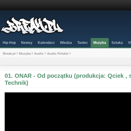
Hip Hop
Newsy
Kalendarz
Wiedza
Taniec
Muzyka
Sztuka
V
Break.pl
Muzyka
Audio
Audio Polskie
01. ONAR - Od początku (produkcja: Qciek , s
Technik)