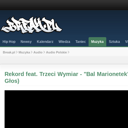
Hip Hop
Newsy
Kalendarz
Wiedza
Taniec
Muzyka
Sztuka
V
Break.pl
Muzyka
Audio
Audio Polskie
Rekord feat. Trzeci Wymiar - "Bal Marionete
Głos)