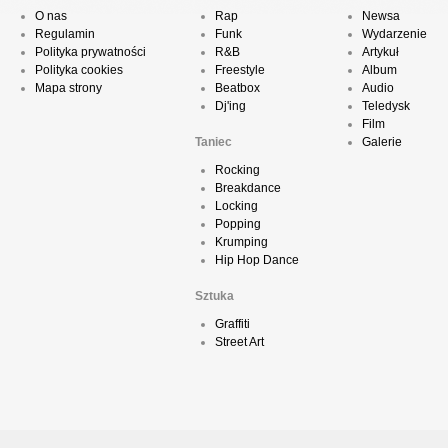
O nas
Rap
Newsa
Regulamin
Funk
Wydarzenie
Polityka prywatności
R&B
Artykuł
Polityka cookies
Freestyle
Album
Mapa strony
Beatbox
Audio
Dj'ing
Teledysk
Film
Taniec
Galerie
Rocking
Breakdance
Locking
Popping
Krumping
Hip Hop Dance
Sztuka
Graffiti
Street Art