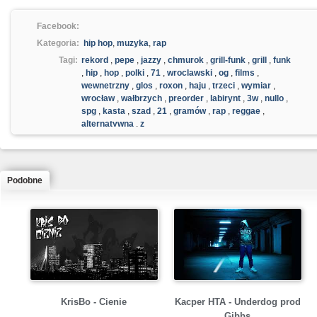
Facebook:
Kategoria:
hip hop
,
muzyka
,
rap
Tagi:
rekord
,
pepe
,
jazzy
,
chmurok
,
grill-funk
,
grill
,
funk
,
hip
,
hop
,
polki
,
71
,
wroclawski
,
og
,
films
,
wewnetrzny
,
glos
,
roxon
,
haju
,
trzeci
,
wymiar
,
wrocław
,
wałbrzych
,
preorder
,
labirynt
,
3w
,
nullo
,
spg
,
kasta
,
szad
,
21
,
gramów
,
rap
,
reggae
,
alternatywna
,
z
Podobne
KrisBo - Cienie
Kacper HTA - Underdog prod
Gibbs