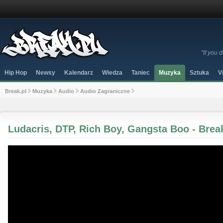
"If you
Hip Hop
Newsy
Kalendarz
Wiedza
Taniec
Muzyka
Sztuka
V
Break.pl
Muzyka
Audio
Audio Zagraniczne
Ludacris, DTP, Rich Boy, Gangsta Boo - Brea