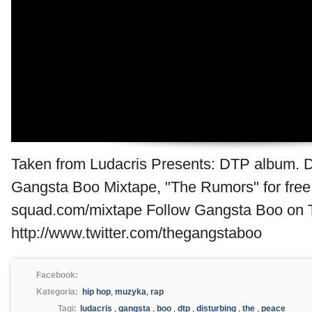
Taken from Ludacris Presents: DTP album. 
Gangsta Boo Mixtape, "The Rumors" for free
squad.com/mixtape Follow Gangsta Boo on T
http://www.twitter.com/thegangstaboo
Facebook:
Kategoria:
hip hop
,
muzyka
,
rap
Tagi:
ludacris
,
gangsta
,
boo
,
dtp
,
disturbing
,
the
,
peace