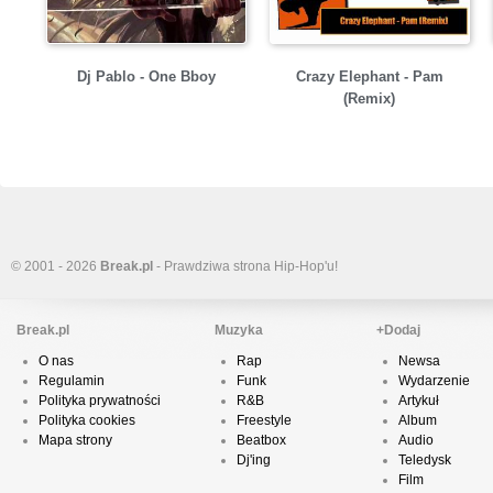
Dj Pablo - One Bboy
Crazy Elephant - Pam
(Remix)
© 2001 - 2026
Break.pl
- Prawdziwa strona Hip-Hop'u!
Break.pl
Muzyka
+Dodaj
O nas
Rap
Newsa
Regulamin
Funk
Wydarzenie
Polityka prywatności
R&B
Artykuł
Polityka cookies
Freestyle
Album
Mapa strony
Beatbox
Audio
Dj'ing
Teledysk
Film