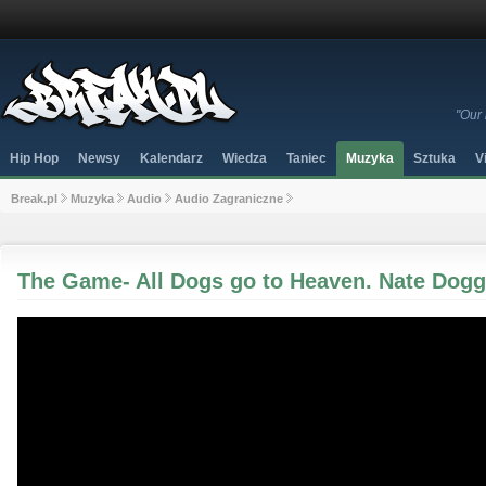
"Our 
Hip Hop
Newsy
Kalendarz
Wiedza
Taniec
Muzyka
Sztuka
V
Break.pl
Muzyka
Audio
Audio Zagraniczne
The Game- All Dogs go to Heaven. Nate Dogg