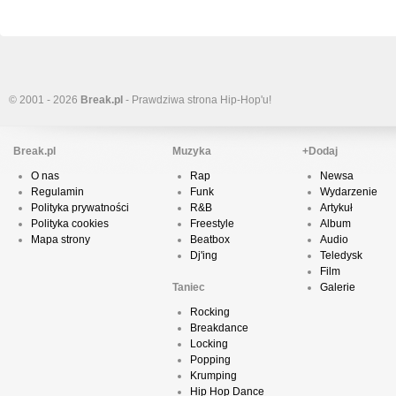
© 2001 - 2026
Break.pl
- Prawdziwa strona Hip-Hop'u!
Break.pl
Muzyka
+Dodaj
O nas
Rap
Newsa
Regulamin
Funk
Wydarzenie
Polityka prywatności
R&B
Artykuł
Polityka cookies
Freestyle
Album
Mapa strony
Beatbox
Audio
Dj'ing
Teledysk
Film
Taniec
Galerie
Rocking
Breakdance
Locking
Popping
Krumping
Hip Hop Dance