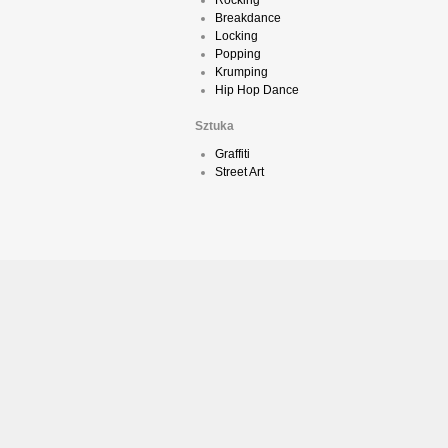
Rocking
Breakdance
Locking
Popping
Krumping
Hip Hop Dance
Sztuka
Graffiti
Street Art