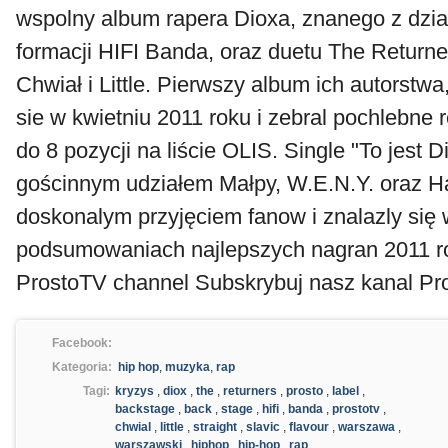
wspolny album rapera Dioxa, znanego z dzia
formacji HIFI Banda, oraz duetu The Returne
Chwiał i Little. Pierwszy album ich autorstwa
sie w kwietniu 2011 roku i zebral pochlebne
do 8 pozycji na liście OLIS. Single "To jest 
gościnnym udziałem Małpy, W.E.N.Y. oraz Ha
doskonalym przyjęciem fanow i znalazly się 
podsumowaniach najlepszych nagran 2011 ro
ProstoTV channel Subskrybuj nasz kanal Pr
Facebook:
Kategoria:
hip hop
,
muzyka
,
rap
Tagi:
kryzys
,
diox
,
the
,
returners
,
prosto
,
label
,
backstage
,
back
,
stage
,
hifi
,
banda
,
prostotv
,
chwial
,
little
,
straight
,
slavic
,
flavour
,
warszawa
,
warszawski
,
hiphop
,
hip-hop
,
rap