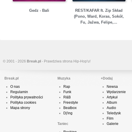
Gedz - Bali
REST/KAFAR ft. Zip Skład
(Pono, Ward, Koras, Sokół,
Fu, Jaźwa, Felipe,…
© 2001 - 2026
Break.pl
- Prawdziwa strona Hip-Hop'u!
Break.pl
Muzyka
+Dodaj
O nas
Rap
Newsa
Regulamin
Funk
Wydarzenie
Polityka prywatności
R&B
Artykuł
Polityka cookies
Freestyle
Album
Mapa strony
Beatbox
Audio
Dj'ing
Teledysk
Film
Taniec
Galerie