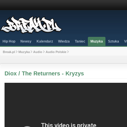
Hip Hop
Newsy
Kalendarz
Wiedza
Taniec
Muzyka
Sztuka
V
Break.pl
Muzyka
Audio
Audio Polskie
Diox / The Returners - Kryzys