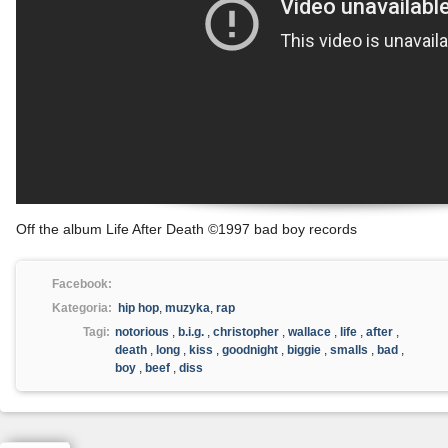
Off the album Life After Death ©1997 bad boy records
Facebook:
Kategoria:
hip hop
,
muzyka
,
rap
Tagi:
notorious
,
b.i.g.
,
christopher
,
wallace
,
life
,
after
,
death
,
long
,
kiss
,
goodnight
,
biggie
,
smalls
,
bad
,
boy
,
beef
,
diss