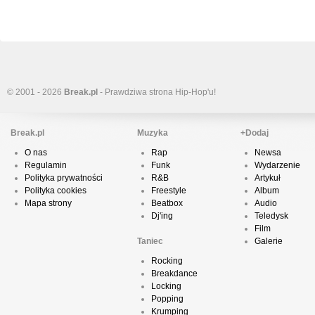
© 2001 - 2026
Break.pl
- Prawdziwa strona Hip-Hop'u!
Break.pl
Muzyka
+Dodaj
O nas
Rap
Newsa
Regulamin
Funk
Wydarzenie
Polityka prywatności
R&B
Artykuł
Polityka cookies
Freestyle
Album
Mapa strony
Beatbox
Audio
Dj'ing
Teledysk
Film
Taniec
Galerie
Rocking
Breakdance
Locking
Popping
Krumping