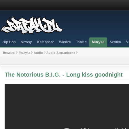
Hip Hop
Newsy
Kalendarz
Wiedza
Taniec
Muzyka
Sztuka
V
Break.pl
Muzyka
Audio
Audio Zagraniczne
The Notorious B.I.G. - Long kiss goodnight