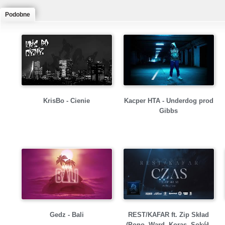
Podobne
KrisBo - Cienie
Kacper HTA - Underdog prod
Gibbs
Gedz - Bali
REST/KAFAR ft. Zip Skład
(Pono, Ward, Koras, Sokół,