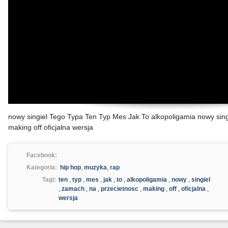
nowy singiel Tego Typa Ten Typ Mes Jak To alkopoligamia nowy sin
making off oficjalna wersja
Facebook:
Kategoria:
hip hop
,
muzyka
,
rap
Tagi:
ten
,
typ
,
mes
,
jak
,
to
,
alkopoligamia
,
nowy
,
singiel
,
zamach
,
na
,
przecietnosc
,
making
,
off
,
oficjalna
,
wersja