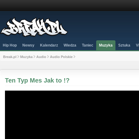
Hip Hop
Newsy
Kalendarz
Wiedza
Taniec
Muzyka
Sztuka
V
Break.pl
Muzyka
Audio
Audio Polskie
Ten Typ Mes Jak to !?