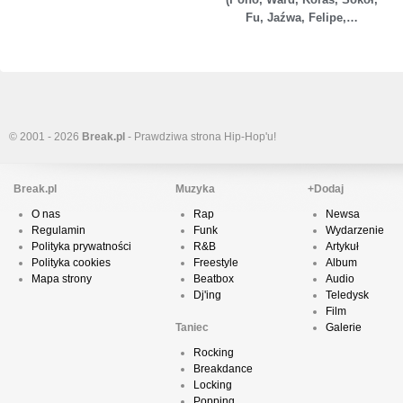
Fu, Jaźwa, Felipe,…
© 2001 - 2026
Break.pl
- Prawdziwa strona Hip-Hop'u!
Break.pl
Muzyka
+Dodaj
O nas
Rap
Newsa
Regulamin
Funk
Wydarzenie
Polityka prywatności
R&B
Artykuł
Polityka cookies
Freestyle
Album
Mapa strony
Beatbox
Audio
Dj'ing
Teledysk
Film
Taniec
Galerie
Rocking
Breakdance
Locking
Popping