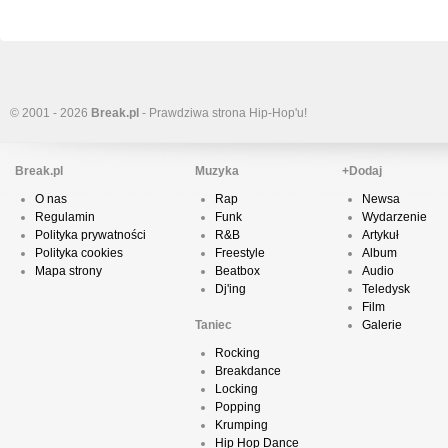
© 2001 - 2026
Break.pl
- Prawdziwa strona Hip-Hop'u!
Break.pl
Muzyka
+Dodaj
O nas
Rap
Newsa
Regulamin
Funk
Wydarzenie
Polityka prywatności
R&B
Artykuł
Polityka cookies
Freestyle
Album
Mapa strony
Beatbox
Audio
Dj'ing
Teledysk
Film
Taniec
Galerie
Rocking
Breakdance
Locking
Popping
Krumping
Hip Hop Dance