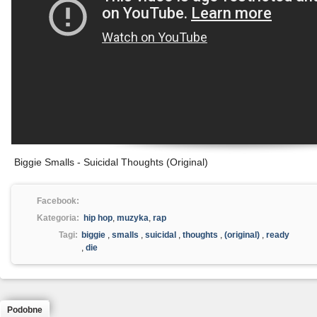
Biggie Smalls - Suicidal Thoughts (Original)
Facebook:
Kategoria:
hip hop
,
muzyka
,
rap
Tagi:
biggie
,
smalls
,
suicidal
,
thoughts
,
(original)
,
ready
,
die
Podobne