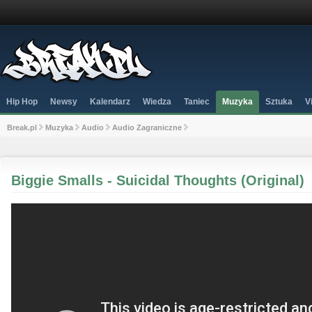
Hip Hop
Newsy
Kalendarz
Wiedza
Taniec
Muzyka
Sztuka
V
Break.pl
Muzyka
Audio
Audio Zagraniczne
Biggie Smalls - Suicidal Thoughts (Original)