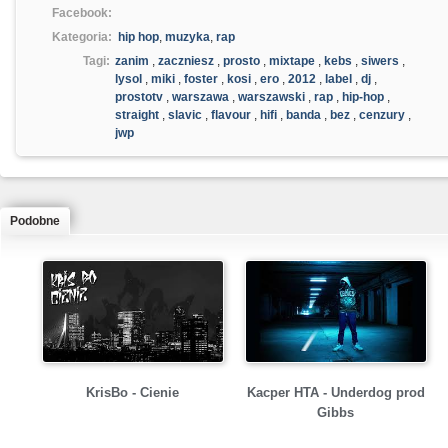
Facebook:
Kategoria:
hip hop
,
muzyka
,
rap
Tagi:
zanim
,
zaczniesz
,
prosto
,
mixtape
,
kebs
,
siwers
,
lysol
,
miki
,
foster
,
kosi
,
ero
,
2012
,
label
,
dj
,
prostotv
,
warszawa
,
warszawski
,
rap
,
hip-hop
,
straight
,
slavic
,
flavour
,
hifi
,
banda
,
bez
,
cenzury
,
jwp
Podobne
KrisBo - Cienie
Kacper HTA - Underdog prod
Gibbs