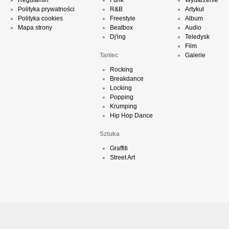
Regulamin
Funk
Wydarzenie
Polityka prywatności
R&B
Artykuł
Polityka cookies
Freestyle
Album
Mapa strony
Beatbox
Audio
Dj'ing
Teledysk
Film
Taniec
Galerie
Rocking
Breakdance
Locking
Popping
Krumping
Hip Hop Dance
Sztuka
Graffiti
Street Art