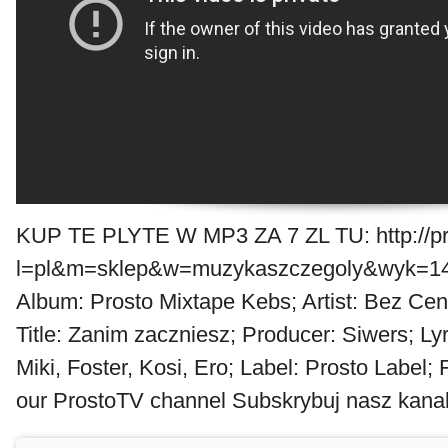
KUP TE PLYTE W MP3 ZA 7 ZL TU: http://pro
l=pl&m=sklep&w=muzykaszczegoly&wyk=1
Album: Prosto Mixtape Kebs; Artist: Bez Cen
Title: Zanim zaczniesz; Producer: Siwers; Lyr
Miki, Foster, Kosi, Ero; Label: Prosto Label; 
our ProstoTV channel Subskrybuj nasz kana