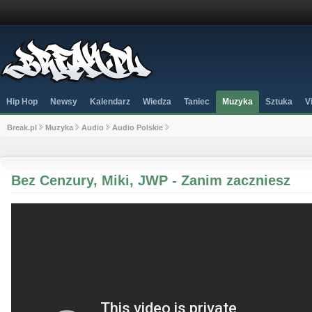
Hip Hop
Newsy
Kalendarz
Wiedza
Taniec
Muzyka
Sztuka
V
Break.pl
Muzyka
Audio
Audio Polskie
Bez Cenzury, Miki, JWP - Zanim zaczniesz