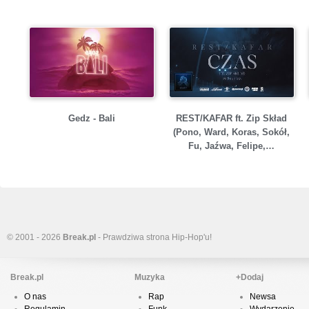
Gedz - Bali
REST/KAFAR ft. Zip Skład
(Pono, Ward, Koras, Sokół,
Fu, Jaźwa, Felipe,…
© 2001 - 2026
Break.pl
- Prawdziwa strona Hip-Hop'u!
Break.pl
Muzyka
+Dodaj
O nas
Rap
Newsa