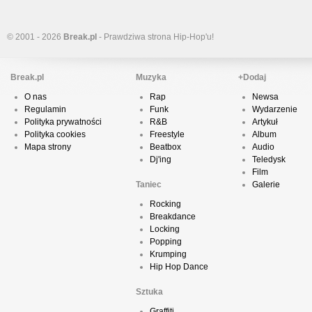
© 2001 - 2026
Break.pl
- Prawdziwa strona Hip-Hop'u!
Break.pl
Muzyka
+Dodaj
O nas
Rap
Newsa
Regulamin
Funk
Wydarzenie
Polityka prywatności
R&B
Artykuł
Polityka cookies
Freestyle
Album
Mapa strony
Beatbox
Audio
Dj'ing
Teledysk
Film
Taniec
Galerie
Rocking
Breakdance
Locking
Popping
Krumping
Hip Hop Dance
Sztuka
Graffiti