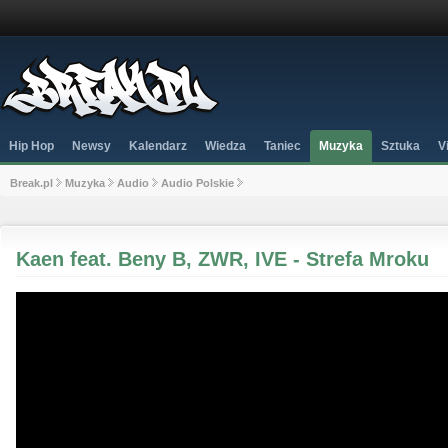
Hip Hop
Newsy
Kalendarz
Wiedza
Taniec
Muzyka
Sztuka
V
Break.pl
Muzyka
Audio
Audio Polskie
Kaen feat. Beny B, ZWR, IVE - Strefa Mroku