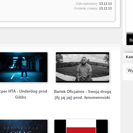
Zakceptowany:
13.12.13
T
Ostatnie zmiany:
13.12.13
D
B
Kat
S
P
cper HTA - Underdog prod
Bartek Oficjalnie - Swoją drogą
B
2
Gibbs
(Aj jaj jaj) prod. fenomenovski
K