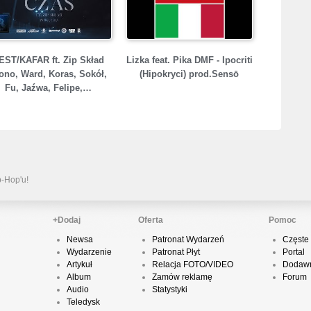
P
D
EST/KAFAR ft. Zip Skład
Lizka feat. Pika DMF - Ipocriti
ono, Ward, Koras, Sokół,
(Hipokryci) prod.Sensō
Fu, Jaźwa, Felipe,…
K
P
p-Hop'u!
B
+Dodaj
Oferta
Pomoc
Newsa
Patronat Wydarzeń
Częste 
Wydarzenie
Patronat Płyt
Portal
O
Artykuł
Relacja FOTO/VIDEO
Dodawn
Album
Zamów reklamę
Forum
Audio
Statystyki
Teledysk
T