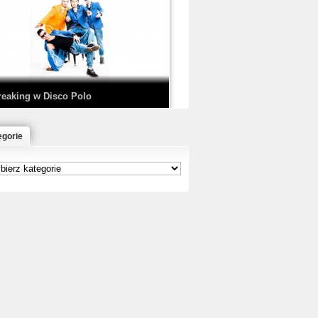
EDE & SIR MICH - KICKDOWN /
ISCO NOIR
reaking w Disco Polo
egorie
łoń & Dope D.O.D. - Makeem Bleed |
rod. Chubeats, Scratch:…
reaking na Olimpiadzie w Paryżu
024 - Najciekawsze komentarze
risBo - Cienie