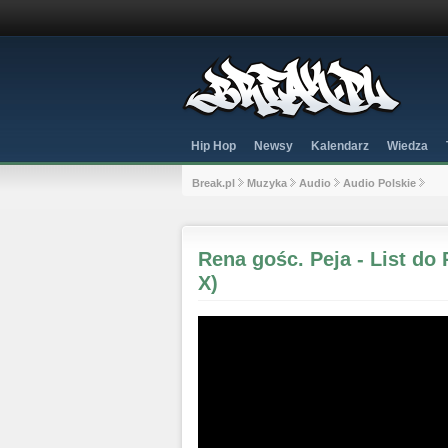
Hip Hop
Newsy
Kalendarz
Wiedza
Break.pl
Muzyka
Audio
Audio Polskie
Rena gośc. Peja - List do
X)