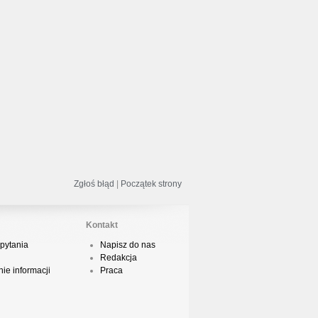
odsumowanie roku 2018 - Street
ance!
acper HTA - Ambicja prod. Druid
odsumowanie roku 2018 w Polskim
Zgłoś błąd
|
Początek strony
Boyingu
Kontakt
pytania
Napisz do nas
Redakcja
dsłuch taśmy Camey - Rytm Ulicy 99
ie informacji
Praca
op 10 podsumowanie 2018 roku w