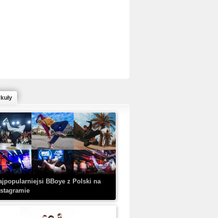
ed Bull Bc One Cypher Poland 2020 w
owym Wydaniu!
ykuły
aczorex w najnowszym klipie: HRYPA
 Kobieta z walizką
ajpopularniejsi BBoye z Polski na
nstagramie