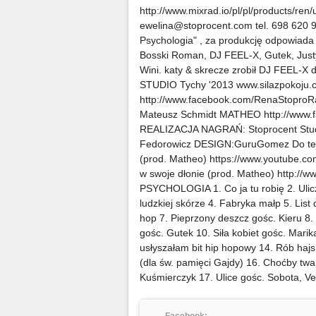
http://www.mixrad.io/pl/pl/products/
ewelina@stoprocent.com tel. 698 620 
Psychologia" , za produkcję odpowiada 
Bosski Roman, DJ FEEL-X, Gutek, Justy
Wini. katy & skrecze zrobił DJ FEEL-X
STUDIO Tychy '2013 www.silazpokoju
http://www.facebook.com/RenaStopro
Mateusz Schmidt MATHEO http://www.
REALIZACJA NAGRAŃ: Stoprocent Stud
Fedorowicz DESIGN:GuruGomez Do tej po
(prod. Matheo) https://www.youtube.
w swoje dłonie (prod. Matheo) http
PSYCHOLOGIA 1. Co ja tu robię 2. Ulic
ludzkiej skórze 4. Fabryka małp 5. List
hop 7. Pieprzony deszcz gośc. Kieru 8. 
gośc. Gutek 10. Siła kobiet gośc. Mari
usłyszałam bit hip hopowy 14. Rób hajs 
(dla św. pamięci Gajdy) 16. Choćby tw
Kuśmierczyk 17. Ulice gośc. Sobota, Ve