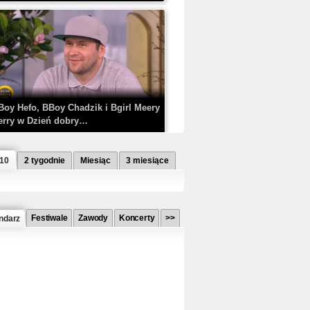
Boy Hefo, BBoy Chadzik i Bgirl Meery
erry w Dzień dobry…
 10
2 tygodnie
Miesiąc
3 miesiące
Festiwale
Zawody
Koncerty
>>
ndarz
etlagz ft. PRO8L3M - Mieć i nie mieć