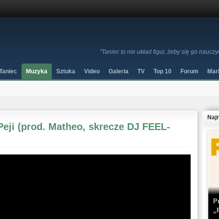
"Taniec to nie układ figur, żeby się go nauc
Taniec
Muzyka
Sztuka
Video
Galeria
TV
Top 10
Forum
Mar
Naj
 Peji (prod. Matheo, skrecze DJ FEEL-
P
„