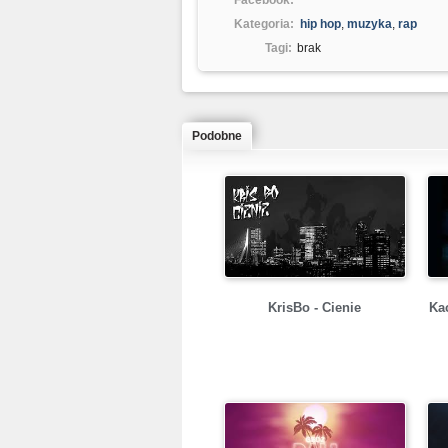
Facebook:
Kategoria:
hip hop
,
muzyka
,
rap
Tagi:
brak
Podobne
KrisBo - Cienie
Ka