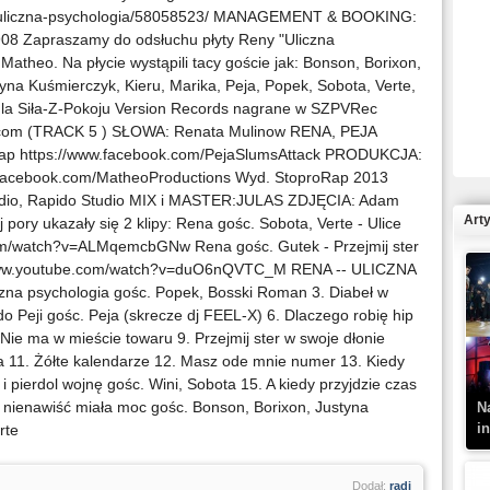
ren/uliczna-psychologia/58058523/ MANAGEMENT & BOOKING:
908 Zapraszamy do odsłuchu płyty Reny "Uliczna
Matheo. Na płycie wystąpili tacy goście jak: Bonson, Borixon,
na Kuśmierczyk, Kieru, Marika, Peja, Popek, Sobota, Verte,
R
 dla Siła-Z-Pokoju Version Records nagrane w SZPVRec
N
.com (TRACK 5 ) SŁOWA: Renata Mulinow RENA, PEJA
Rap https://www.facebook.com/PejaSlumsAttack PRODUKCJA:
facebook.com/MatheoProductions Wyd. StoproRap 2013
io, Rapido Studio MIX i MASTER:JULAS ZDJĘCIA: Adam
Art
ry ukazały się 2 klipy: Rena gośc. Sobota, Verte - Ulice
com/watch?v=ALMqemcbGNw Rena gośc. Gutek - Przejmij ster
://www.youtube.com/watch?v=duO6nQVTC_M RENA -- ULICZNA
zna psychologia gośc. Popek, Bosski Roman 3. Diabeł w
K
 do Peji gośc. Peja (skrecze dj FEEL-X) 6. Dlaczego robię hip
–
Nie ma w mieście towaru 9. Przejmij ster w swoje dłonie
ka 11. Żółte kalendarze 12. Masz ode mnie numer 13. Kiedy
i pierdol wojnę gośc. Wini, Sobota 15. A kiedy przyjdzie czas
a nienawiść miała moc gośc. Bonson, Borixon, Justyna
N
i
rte
Dodał:
radi