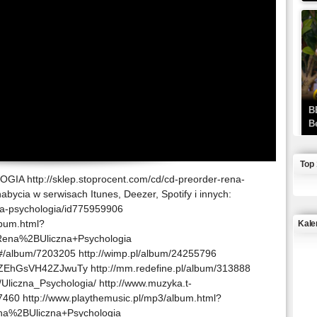
B
B
Top
 http://sklep.stoprocent.com/cd/cd-preorder-rena-
abycia w serwisach Itunes, Deezer, Spotify i innych:
zna-psychologia/id775959906
lbum.html?
Kale
Rena%2BUliczna+Psychologia
#/album/7203205 http://wimp.pl/album/24255796
J
KZEhGsVH42ZJwuTy http://mm.redefine.pl/album/313888
/Uliczna_Psychologia/ http://www.muzyka.t-
460 http://www.playthemusic.pl/mp3/album.html?
na%2BUliczna+Psychologia