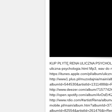
KUP PŁYTĘ RENA ULICZNA PSYCHOLOGIA
uliczna-psychologia.html Mp3, wav do n
https://itunes.apple.com/pl/album/ulic
http://www1.plus.pl/muzodajnia/main/a
albumId=544530&artistId=1311488&t=
http://www.deezer.com/album/7157742
http://open.spotify.com/album/4vOsEr
http://www.rdio.com/#artist/Rena/album
mobile.pl/main/album.htm?albumId=377
albumId=82554&artistId=261476&t=Re