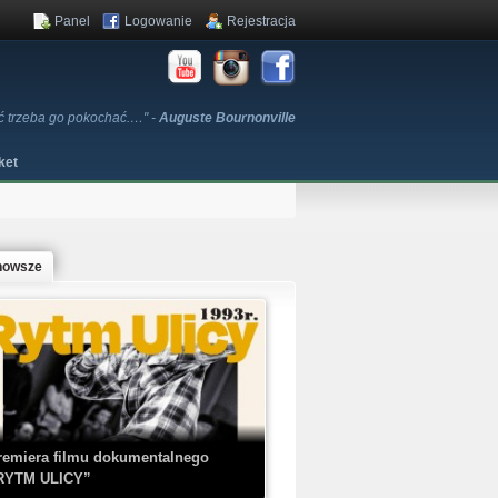
Panel
Logowanie
Rejestracja
zyć trzeba go pokochać.…" -
Auguste Bournonville
ket
nowsze
remiera filmu dokumentalnego
RYTM ULICY”