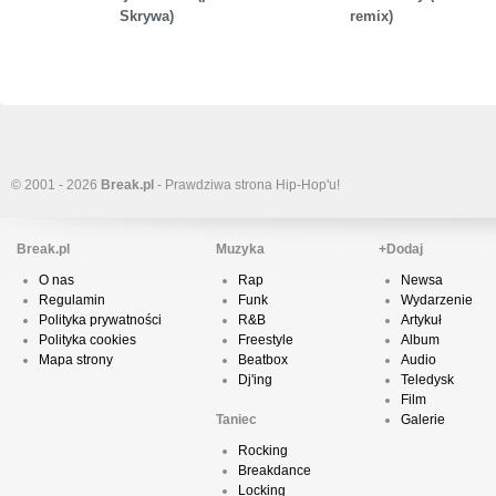
Skrywa)
remix)
© 2001 - 2026
Break.pl
- Prawdziwa strona Hip-Hop'u!
Break.pl
Muzyka
+Dodaj
O nas
Rap
Newsa
Regulamin
Funk
Wydarzenie
Polityka prywatności
R&B
Artykuł
Polityka cookies
Freestyle
Album
Mapa strony
Beatbox
Audio
Dj'ing
Teledysk
Film
Taniec
Galerie
Rocking
Breakdance
Locking