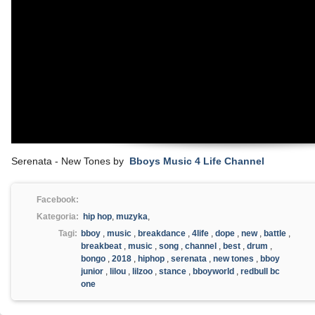
Serenata - New Tones by
Bboys Music 4 Life Channel
Facebook:
Kategoria:
hip hop
,
muzyka
,
Tagi:
bboy
,
music
,
breakdance
,
4life
,
dope
,
new
,
battle
,
breakbeat
,
music
,
song
,
channel
,
best
,
drum
,
bongo
,
2018
,
hiphop
,
serenata
,
new tones
,
bboy
junior
,
lilou
,
lilzoo
,
stance
,
bboyworld
,
redbull bc
one