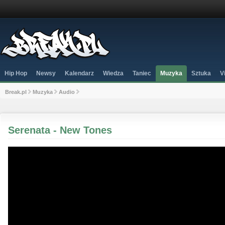
Hip Hop
Newsy
Kalendarz
Wiedza
Taniec
Muzyka
Sztuka
V
Break.pl
Muzyka
Audio
Serenata - New Tones