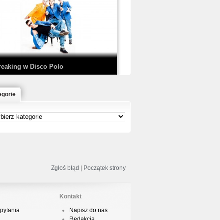
EDE & SIR MICH - KICKDOWN /
ISCO NOIR
reaking w Disco Polo
egorie
łoń & Dope D.O.D. - Makeem Bleed |
rod. Chubeats, Scratch:…
reaking na Olimpiadzie w Paryżu
024 - Najciekawsze komentarze
Zgłoś błąd
|
Początek strony
Kontakt
pytania
Napisz do nas
risBo - Cienie
Redakcja