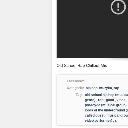
Old School Rap Chillout Mix
Facebook:
Kategoria:
hip hop
,
muzyka
,
rap
Tagi:
old-school hip hop (musica
genre)
,
rap
,
good
,
vibes
,
pharcyde (musical group)
lords of the underground (
called quest (musical grou
video performer)
,
s