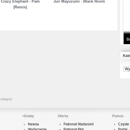
Crazy Elephant - Pam
Jun Mayuzumi - Black Room
(Remix)
T
D
B
Kat
S
P
B
2
p-Hop'u!
+Dodaj
Oferta
Pomoc
Newsa
Patronat Wydarzeń
Częste 
K
Wydarzenie
Patronat Płyt
Portal