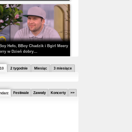
Boy Hefo, BBoy Chadzik i Bgirl Meery
erry w Dzień dobry…
 10
2 tygodnie
Miesiąc
3 miesiące
Festiwale
Zawody
Koncerty
>>
ndarz
etlagz ft. PRO8L3M - Mieć i nie mieć