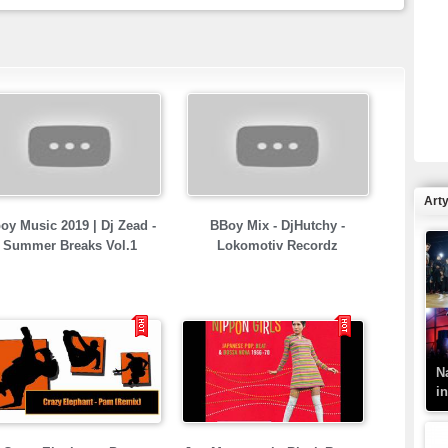
R
N
Art
oy Music 2019 | Dj Zead -
BBoy Mix - DjHutchy -
Summer Breaks Vol.1
Lokomotiv Recordz
K
–
N
i