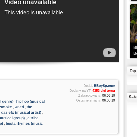
B
B
Top
Dodał:
BBoySpamer
Dodany na YT:
4353 dni temu
Zakceptowany:
06.03.19
Kale
Ostatnie zmiany:
06.03.19
l genre)
,
hip hop (musical
smoke
,
weed
,
the
J
,
das efx (musical artist)
,
musical group)
,
a tribe
p)
,
busta rhymes (music