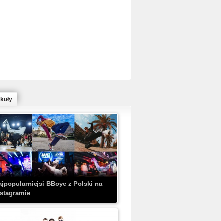
ed Bull Bc One Cypher Poland 2020 w
owym Wydaniu!
ykuły
aczorex w najnowszym klipie: HRYPA
 Kobieta z walizką
ajpopularniejsi BBoye z Polski na
nstagramie