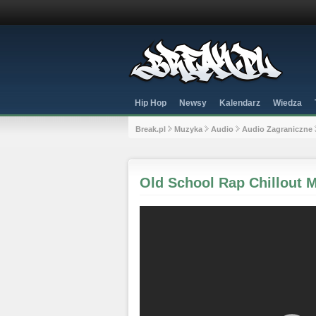
Hip Hop
Newsy
Kalendarz
Wiedza
Break.pl
Muzyka
Audio
Audio Zagraniczne
Old School Rap Chillout M