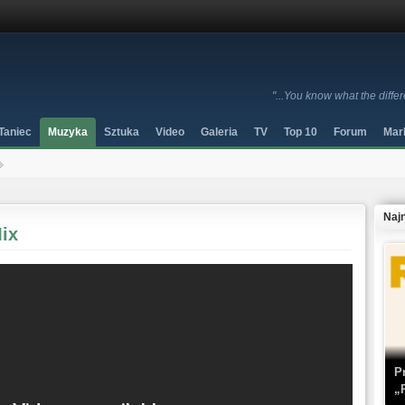
"...You know what the diff
Taniec
Muzyka
Sztuka
Video
Galeria
TV
Top 10
Forum
Mar
Naj
ix
P
„