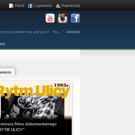
Panel
Logowanie
Rejestracja
erence is between me and you!?...You…" -
Abstrak
ket
nowsze
remiera filmu dokumentalnego
RYTM ULICY”