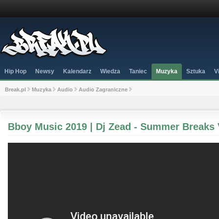
Hip Hop
Newsy
Kalendarz
Wiedza
Taniec
Muzyka
Sztuka
V
Break.pl
Muzyka
Audio
Audio Zagraniczne
Bboy Music 2019 | Dj Zead - Summer Breaks 