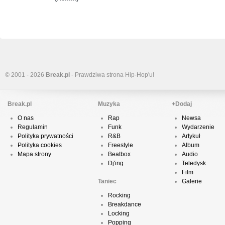
© 2001 - 2026
Break.pl
- Prawdziwa strona Hip-Hop'u!
Break.pl
Muzyka
+Dodaj
O nas
Rap
Newsa
Regulamin
Funk
Wydarzenie
Polityka prywatności
R&B
Artykuł
Polityka cookies
Freestyle
Album
Mapa strony
Beatbox
Audio
Dj'ing
Teledysk
Film
Taniec
Galerie
Rocking
Breakdance
Locking
Popping