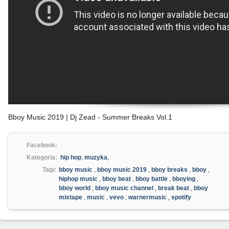
Bboy Music 2019 | Dj Zead - Summer Breaks Vol.1
Facebook:
Kategoria:
hip hop
,
muzyka
,
Tagi:
bboy music
,
bboy music 2019
,
bboy breaks
,
bboy
,
hiphop music
,
bboy beat
,
bboy battle
,
bboying
,
bboy world
,
bboy music channel
,
break beat
,
bboy
mixtape
,
music
,
vevo
,
warnermusic
,
spotify