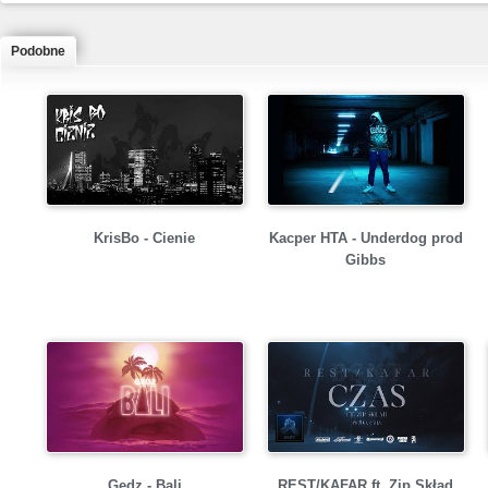
Podobne
KrisBo - Cienie
Kacper HTA - Underdog prod
Gibbs
Gedz - Bali
REST/KAFAR ft. Zip Skład