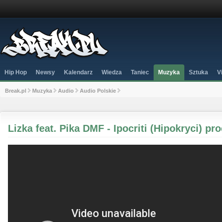
Hip Hop
Newsy
Kalendarz
Wiedza
Taniec
Muzyka
Sztuka
V
Break.pl
Muzyka
Audio
Audio Polskie
Lizka feat. Pika DMF - Ipocriti (Hipokryci) pr