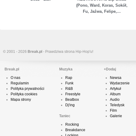
(Pono, Ward, Koras, Sokół,
Fu, Jaźwa, Felipe,…
© 2001 - 2026
Break.pl
- Prawdziwa strona Hip-Hop'u!
Break.pl
Muzyka
+Dodaj
O nas
Rap
Newsa
Regulamin
Funk
Wydarzenie
Polityka prywatności
R&B
Artykuł
Polityka cookies
Freestyle
Album
Mapa strony
Beatbox
Audio
Dj'ing
Teledysk
Film
Taniec
Galerie
Rocking
Breakdance
Locking