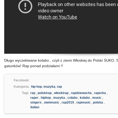
Długo wyczekiwane kolabo , czyli z ziemi Włoskiej do Polski SUKO. S
gatunków! Rap ponad podziałami !!
Facebook:
Kategoria:
hip hop
,
muzyka
,
rap
Tagi:
rap
,
polskirap
,
włoskirap
,
rapdziewucha
,
raperka
,
raper
,
hiphop
,
muzyka
,
colabo
,
kolabo
,
music
,
singers
,
ownmusic
,
rap2019
,
rapmusic
,
polska
,
italian