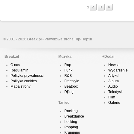
1
2
3
>
© 2001 - 2026
Break.pl
- Prawdziwa strona Hip-Hop'u!
Break.pl
Muzyka
+Dodaj
O nas
Rap
Newsa
Regulamin
Funk
Wydarzenie
Polityka prywatności
R&B
Artykuł
Polityka cookies
Freestyle
Album
Mapa strony
Beatbox
Audio
Dj'ing
Teledysk
Film
Taniec
Galerie
Rocking
Breakdance
Locking
Popping
Krumping