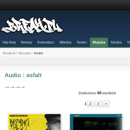
Hip Hop
Newsy
Kalendarz
Wiedza
Taniec
Muzyka
Sztuka
V
Break.pl
Muzyka
Audio
Audio : asfalt
-->
-->
-->
-->
40
Znaleziono
wyników
1
2
3
>