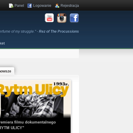
Panel
Logowanie
Rejestracja
erfume of my struggle." -
Rez of The Procussions
ket
nowsze
remiera filmu dokumentalnego
RYTM ULICY”