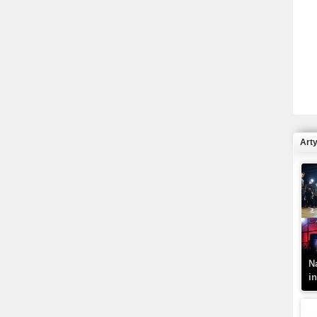
R
N
Art
K
–
N
i