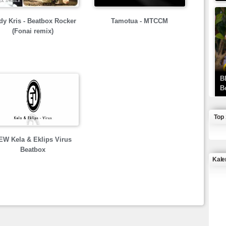
dy Kris - Beatbox Rocker
Tamotua - MTCCM
(Fonai remix)
B
B
Top
EW Kela & Eklips Virus
Beatbox
Kale
J