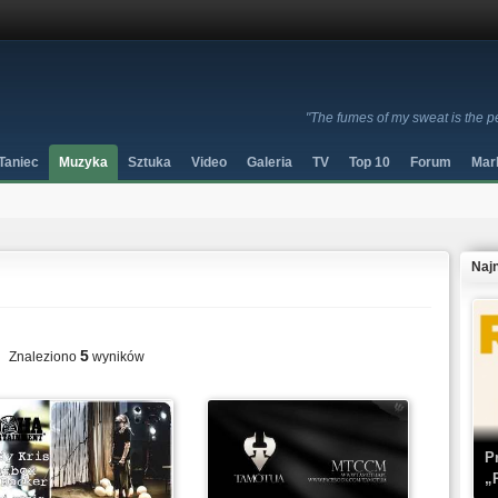
"The fumes of my sweat is the p
Taniec
Muzyka
Sztuka
Video
Galeria
TV
Top 10
Forum
Mar
Naj
5
Znaleziono
wyników
P
„