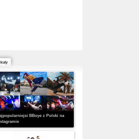
ed Bull Bc One Cypher Poland 2020 w
owym Wydaniu!
ykuły
aczorex w najnowszym klipie: HRYPA
 Kobieta z walizką
ajpopularniejsi BBoye z Polski na
nstagramie