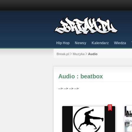
Hip Hop
Newsy
Kalendarz
Wiedza
Break.pl
Muzyka
Audio
Audio : beatbox
-->
-->
-->
-->