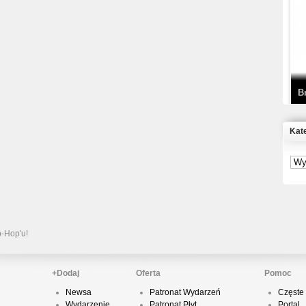
T
D
B
Kat
S
P
B
2
p-Hop'u!
+Dodaj
Oferta
Pomoc
Newsa
Patronat Wydarzeń
Częste 
K
Wydarzenie
Patronat Płyt
Portal