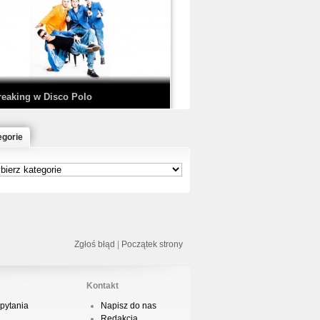
EDE & SIR MICH - KICKDOWN /
ISCO NOIR
reaking w Disco Polo
egorie
łoń & Dope D.O.D. - Makeem Bleed |
rod. Chubeats, Scratch:…
reaking na Olimpiadzie w Paryżu
024 - Najciekawsze komentarze
Zgłoś błąd
|
Początek strony
Kontakt
pytania
Napisz do nas
risBo - Cienie
Redakcja