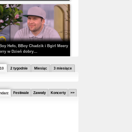
Boy Hefo, BBoy Chadzik i Bgirl Meery
erry w Dzień dobry…
 10
2 tygodnie
Miesiąc
3 miesiące
Festiwale
Zawody
Koncerty
>>
ndarz
etlagz ft. PRO8L3M - Mieć i nie mieć