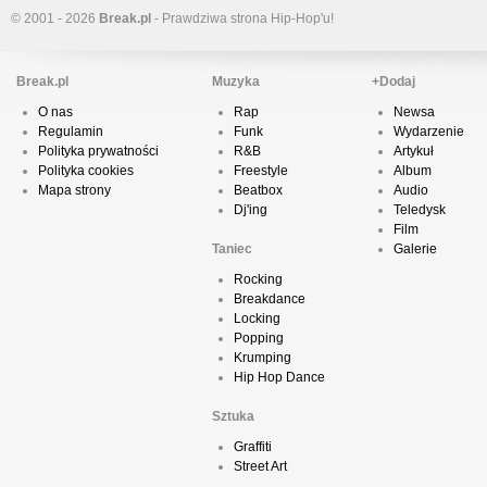
© 2001 - 2026
Break.pl
- Prawdziwa strona Hip-Hop'u!
Break.pl
Muzyka
+Dodaj
O nas
Rap
Newsa
Regulamin
Funk
Wydarzenie
Polityka prywatności
R&B
Artykuł
Polityka cookies
Freestyle
Album
Mapa strony
Beatbox
Audio
Dj'ing
Teledysk
Film
Taniec
Galerie
Rocking
Breakdance
Locking
Popping
Krumping
Hip Hop Dance
Sztuka
Graffiti
Street Art