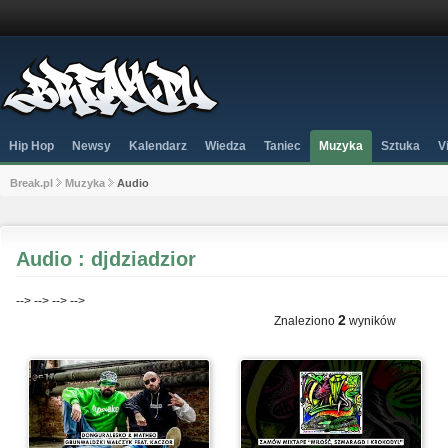
Hip Hop
Newsy
Kalendarz
Wiedza
Taniec
Muzyka
Sztuka
V
Break.pl
Muzyka
Audio
Audio : djdziadzior
-->
-->
-->
-->
2
Znaleziono
wyników