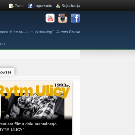
Panel
Logowanie
Rejestracja
 most of our problems is dancing" -
James Brown
ket
nowsze
remiera filmu dokumentalnego
RYTM ULICY”