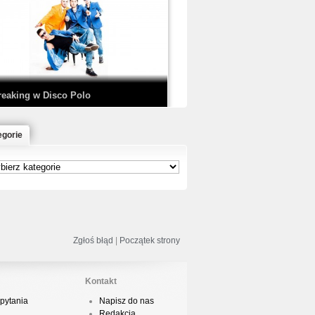
EDE & SIR MICH - KICKDOWN /
ISCO NOIR
reaking w Disco Polo
egorie
łoń & Dope D.O.D. - Makeem Bleed |
rod. Chubeats, Scratch:…
reaking na Olimpiadzie w Paryżu
024 - Najciekawsze komentarze
Zgłoś błąd
|
Początek strony
Kontakt
pytania
Napisz do nas
risBo - Cienie
Redakcja