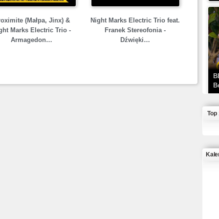
oximite (Małpa, Jinx) &
Night Marks Electric Trio feat.
ght Marks Electric Trio -
Franek Stereofonia -
Armagedon…
Dźwięki…
B
B
Top
Kale
J