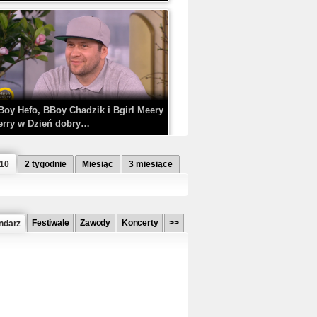
Boy Hefo, BBoy Chadzik i Bgirl Meery
erry w Dzień dobry…
 10
2 tygodnie
Miesiąc
3 miesiące
Festiwale
Zawody
Koncerty
>>
ndarz
etlagz ft. PRO8L3M - Mieć i nie mieć