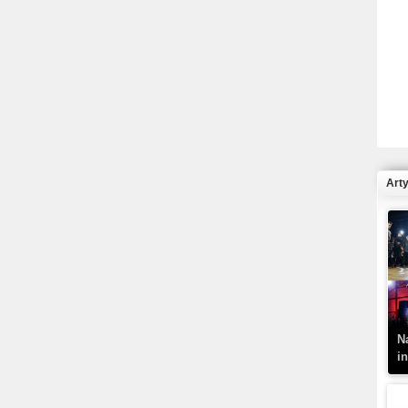
R
N
Art
K
–
N
i