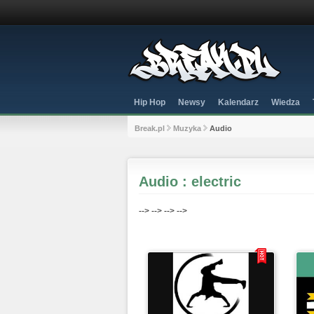
Hip Hop
Newsy
Kalendarz
Wiedza
Break.pl
Muzyka
Audio
Audio : electric
-->
-->
-->
-->