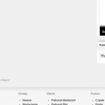
T
D
B
Kat
S
P
B
2
p-Hop'u!
+Dodaj
Oferta
Pomoc
Newsa
Patronat Wydarzeń
Częste 
K
Wydarzenie
Patronat Płyt
Portal