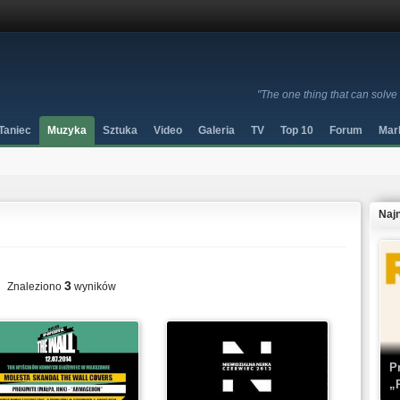
"The one thing that can solve
Taniec
Muzyka
Sztuka
Video
Galeria
TV
Top 10
Forum
Mar
Naj
3
Znaleziono
wyników
P
„