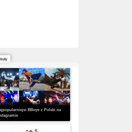
ed Bull Bc One Cypher Poland 2020 w
owym Wydaniu!
ykuły
aczorex w najnowszym klipie: HRYPA
 Kobieta z walizką
ajpopularniejsi BBoye z Polski na
nstagramie