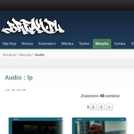
Hip Hop
Newsy
Kalendarz
Wiedza
Taniec
Muzyka
Sztuka
V
Break.pl
Muzyka
Audio
Audio : lp
-->
-->
-->
-->
46
Znaleziono
wyników
1
2
3
>