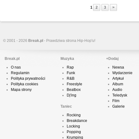
1
2
3
>
© 2001 - 2026
Break.pl
- Prawdziwa strona Hip-Hop'u!
Break.pl
Muzyka
+Dodaj
O nas
Rap
Newsa
Regulamin
Funk
Wydarzenie
Polityka prywatności
R&B
Artykuł
Polityka cookies
Freestyle
Album
Mapa strony
Beatbox
Audio
Dj'ing
Teledysk
Film
Taniec
Galerie
Rocking
Breakdance
Locking
Popping
Krumping