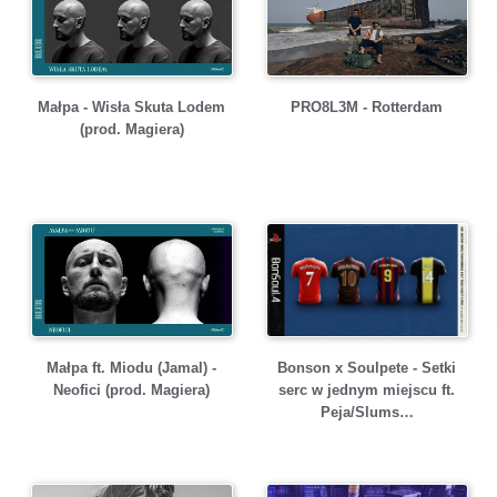
Małpa - Wisła Skuta Lodem
PRO8L3M - Rotterdam
(prod. Magiera)
Małpa ft. Miodu (Jamal) -
Bonson x Soulpete - Setki
Neofici (prod. Magiera)
serc w jednym miejscu ft.
Peja/Slums…