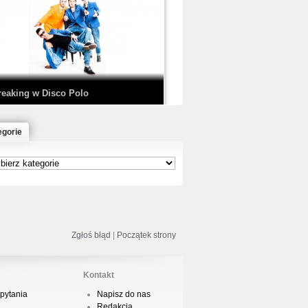
EDE & SIR MICH - KICKDOWN /
ISCO NOIR
reaking w Disco Polo
egorie
łoń & Dope D.O.D. - Makeem Bleed |
rod. Chubeats, Scratch:…
reaking na Olimpiadzie w Paryżu
024 - Najciekawsze komentarze
Zgłoś błąd
|
Początek strony
Kontakt
pytania
Napisz do nas
risBo - Cienie
Redakcja