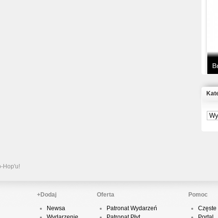
T
D
B
Kat
S
P
B
2
p-Hop'u!
+Dodaj
Oferta
Pomoc
Newsa
Patronat Wydarzeń
Częste 
K
Wydarzenie
Patronat Płyt
Portal