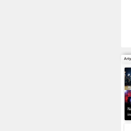
R
N
Art
K
–
N
i