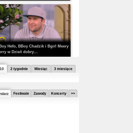
Boy Hefo, BBoy Chadzik i Bgirl Meery
erry w Dzień dobry…
 10
2 tygodnie
Miesiąc
3 miesiące
Festiwale
Zawody
Koncerty
>>
ndarz
etlagz ft. PRO8L3M - Mieć i nie mieć