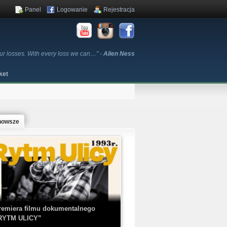
Panel
Logowanie
Rejestracja
ur losses. With every loss we can…" -
Alien Ness
ket
nowsze
remiera filmu dokumentalnego
RYTM ULICY”