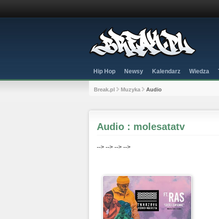
Hip Hop
Newsy
Kalendarz
Wiedza
Break.pl
Muzyka
Audio
Audio : molesatatv
-->
-->
-->
-->