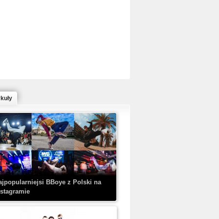
ed Bull Bc One Cypher Poland 2020 w
owym Wydaniu!
ykuły
aczorex w najnowszym klipie: HRYPA
 Kobieta z walizką
ajpopularniejsi BBoye z Polski na
nstagramie