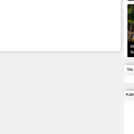
B
B
Top
Kale
J