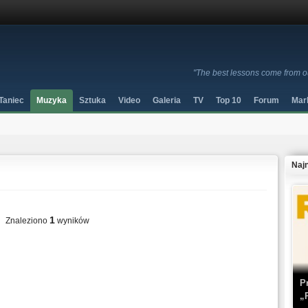
"The best lessons come from o
Taniec
Muzyka
Sztuka
Video
Galeria
TV
Top 10
Forum
Mar
Naj
1
Znaleziono
wyników
P
„