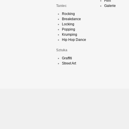
Film
Taniec
Galerie
Rocking
Breakdance
Locking
Popping
Krumping
Hip Hop Dance
Sztuka
Graffiti
Street Art