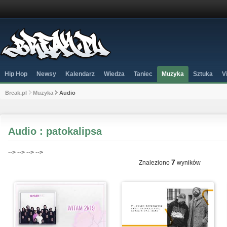
Hip Hop
Newsy
Kalendarz
Wiedza
Taniec
Muzyka
Sztuka
V
Break.pl
Muzyka
Audio
Audio : patokalipsa
-->
-->
-->
-->
7
Znaleziono
wyników