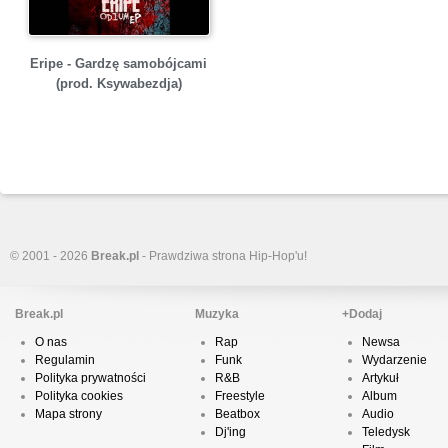
Eripe - Gardzę samobójcami
(prod. Ksywabezdja)
© 2001 - 2026
Break.pl
- Prawdziwa strona Hip-Hop'u!
Break.pl
Muzyka
+Dodaj
O nas
Rap
Newsa
Regulamin
Funk
Wydarzenie
Polityka prywatności
R&B
Artykuł
Polityka cookies
Freestyle
Album
Mapa strony
Beatbox
Audio
Dj'ing
Teledysk