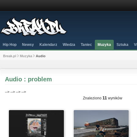
Hip Hop
Newsy
Kalendarz
Wiedza
Taniec
Muzyka
Sztuka
V
Break.pl
Muzyka
Audio
Audio : problem
-->
-->
-->
-->
11
Znaleziono
wyników