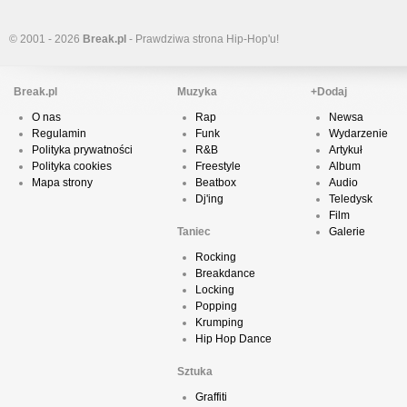
© 2001 - 2026
Break.pl
- Prawdziwa strona Hip-Hop'u!
Break.pl
Muzyka
+Dodaj
O nas
Rap
Newsa
Regulamin
Funk
Wydarzenie
Polityka prywatności
R&B
Artykuł
Polityka cookies
Freestyle
Album
Mapa strony
Beatbox
Audio
Dj'ing
Teledysk
Film
Taniec
Galerie
Rocking
Breakdance
Locking
Popping
Krumping
Hip Hop Dance
Sztuka
Graffiti