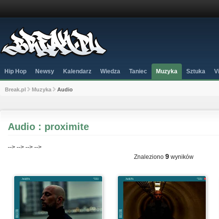
Hip Hop
Newsy
Kalendarz
Wiedza
Taniec
Muzyka
Sztuka
V
Break.pl
Muzyka
Audio
Audio : proximite
-->
-->
-->
-->
9
Znaleziono
wyników