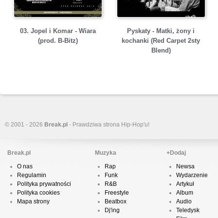
03. Jopel i Komar - Wiara
Pyskaty - Matki, żony i
(prod. B-Bitz)
kochanki (Red Carpet 2sty
Blend)
© 2001 - 2026
Break.pl
- Prawdziwa strona Hip-Hop'u!
Break.pl
Muzyka
+Dodaj
O nas
Rap
Newsa
Regulamin
Funk
Wydarzenie
Polityka prywatności
R&B
Artykuł
Polityka cookies
Freestyle
Album
Mapa strony
Beatbox
Audio
Dj'ing
Teledysk