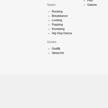
Film
Taniec
Galerie
Rocking
Breakdance
Locking
Popping
Krumping
Hip Hop Dance
Sztuka
Graffiti
Street Art