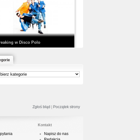
EDE & SIR MICH - KICKDOWN /
ISCO NOIR
reaking w Disco Polo
egorie
łoń & Dope D.O.D. - Makeem Bleed |
rod. Chubeats, Scratch:…
reaking na Olimpiadzie w Paryżu
024 - Najciekawsze komentarze
Zgłoś błąd
|
Początek strony
Kontakt
pytania
Napisz do nas
risBo - Cienie
Redakcja