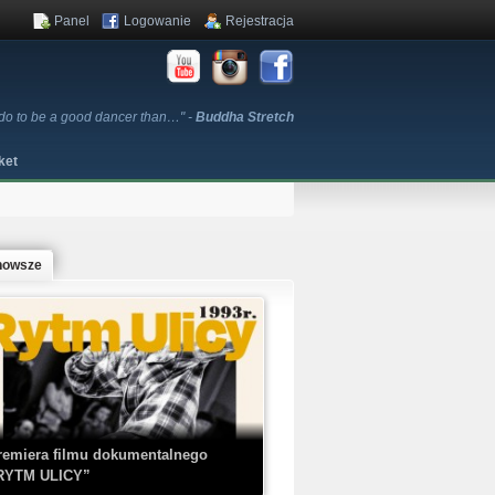
Panel
Logowanie
Rejestracja
 do to be a good dancer than…" -
Buddha Stretch
ket
nowsze
remiera filmu dokumentalnego
RYTM ULICY”