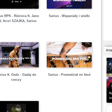
s RPK - Różnica ft. Jano
Sarius - Wspaniały i wielki
, Arczi SZAJKA, Sarius
R
N
Art
K
rius ft. Gedz - Gadaj do
Sarius - Powiedział mi ktoś
–
rzeczy
N
i