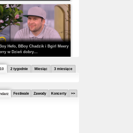
Boy Hefo, BBoy Chadzik i Bgirl Meery
erry w Dzień dobry…
 10
2 tygodnie
Miesiąc
3 miesiące
Festiwale
Zawody
Koncerty
>>
ndarz
etlagz ft. PRO8L3M - Mieć i nie mieć