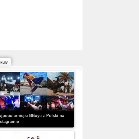
ed Bull Bc One Cypher Poland 2020 w
owym Wydaniu!
ykuły
aczorex w najnowszym klipie: HRYPA
 Kobieta z walizką
ajpopularniejsi BBoye z Polski na
nstagramie