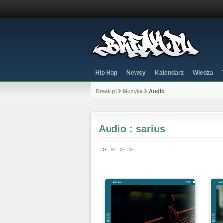
Hip Hop
Newsy
Kalendarz
Wiedza
Break.pl
Muzyka
Audio
Audio : sarius
-->
-->
-->
-->