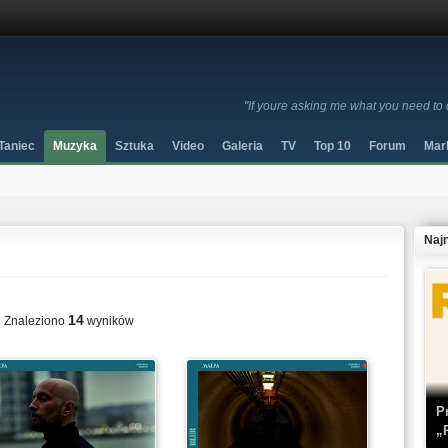
"If youre asking me what you need to
Taniec
Muzyka
Sztuka
Video
Galeria
TV
Top 10
Forum
Mar
Naj
14
Znaleziono
wyników
P
„