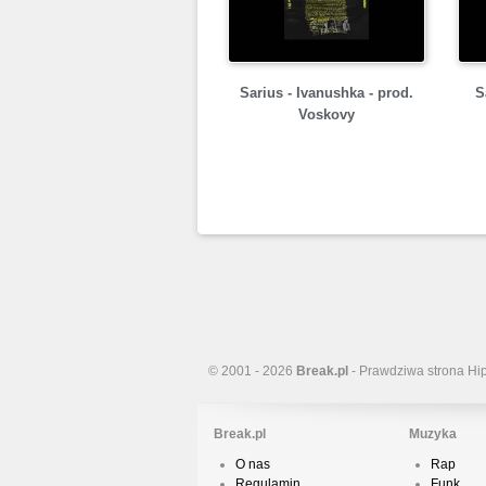
Sarius - Ivanushka - prod.
S
Voskovy
© 2001 - 2026
Break.pl
- Prawdziwa strona Hi
Break.pl
Muzyka
O nas
Rap
Regulamin
Funk