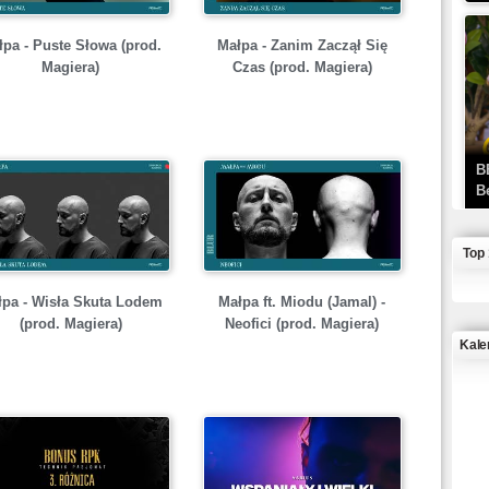
łpa - Puste Słowa (prod.
Małpa - Zanim Zaczął Się
Magiera)
Czas (prod. Magiera)
B
B
Top
łpa - Wisła Skuta Lodem
Małpa ft. Miodu (Jamal) -
(prod. Magiera)
Neofici (prod. Magiera)
Kale
J