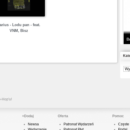
T
D
arius - Lodu pan - feat.
VNM, Bisz
B
Kat
S
P
B
2
p-Hop'u!
+Dodaj
Oferta
Pomoc
Newsa
Patronat Wydarzeń
Częste 
K
Wydarzenie
Patronat Płyt
Portal