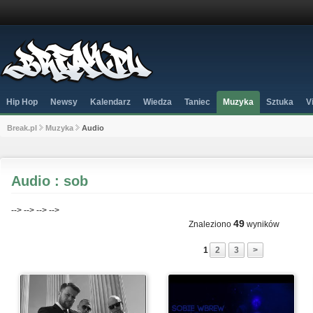
Hip Hop
Newsy
Kalendarz
Wiedza
Taniec
Muzyka
Sztuka
V
Break.pl
Muzyka
Audio
Audio : sob
-->
-->
-->
-->
49
Znaleziono
wyników
1
2
3
>