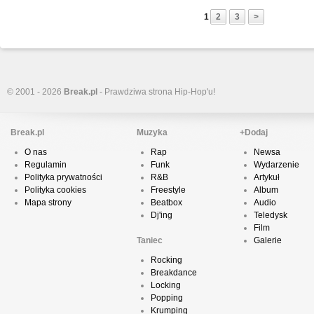
1
2
3
>
© 2001 - 2026
Break.pl
- Prawdziwa strona Hip-Hop'u!
Break.pl
Muzyka
+Dodaj
O nas
Rap
Newsa
Regulamin
Funk
Wydarzenie
Polityka prywatności
R&B
Artykuł
Polityka cookies
Freestyle
Album
Mapa strony
Beatbox
Audio
Dj'ing
Teledysk
Film
Taniec
Galerie
Rocking
Breakdance
Locking
Popping
Krumping