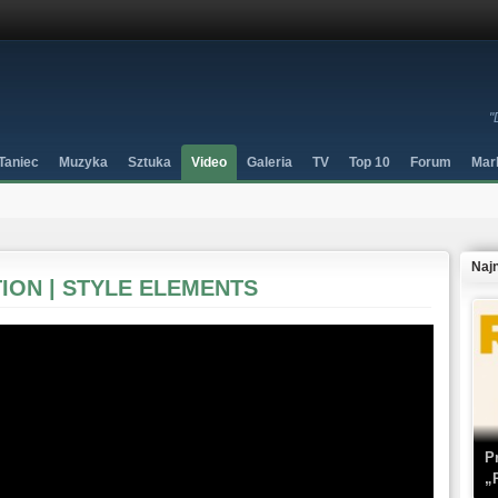
"
Taniec
Muzyka
Sztuka
Video
Galeria
TV
Top 10
Forum
Mar
Naj
ITION | STYLE ELEMENTS
P
„