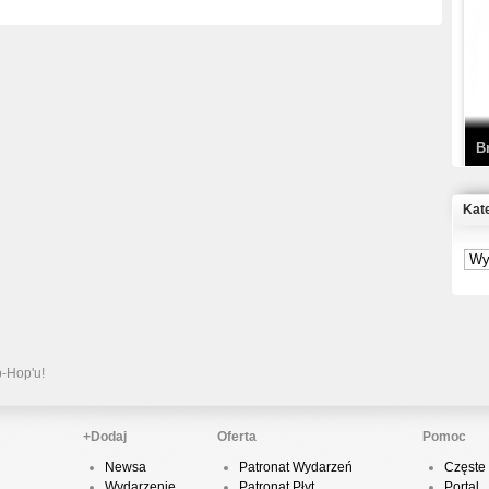
T
D
B
Kat
S
P
B
2
p-Hop'u!
+Dodaj
Oferta
Pomoc
Newsa
Patronat Wydarzeń
Częste 
K
Wydarzenie
Patronat Płyt
Portal