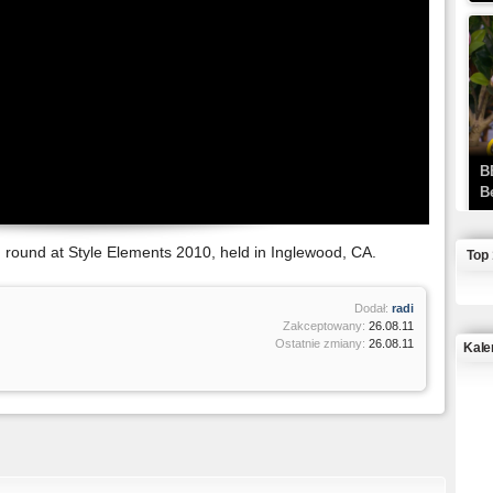
B
B
n round at Style Elements 2010, held in Inglewood, CA.
Top
Dodał:
radi
Zakceptowany:
26.08.11
Ostatnie zmiany:
26.08.11
Kale
J