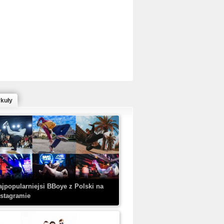
ed Bull Bc One Cypher Poland 2020 w
owym Wydaniu!
ykuły
aczorex w najnowszym klipie: HRYPA
 Kobieta z walizką
ajpopularniejsi BBoye z Polski na
nstagramie