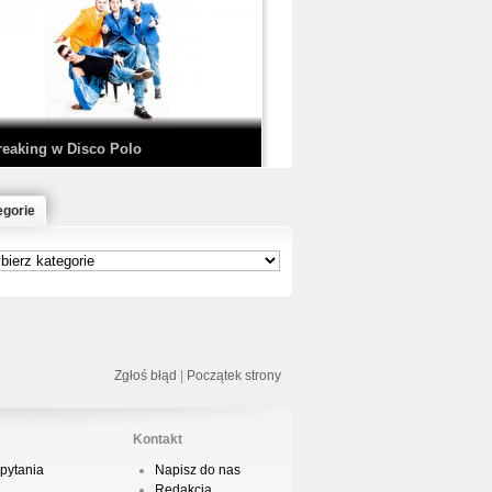
EDE & SIR MICH - KICKDOWN /
ISCO NOIR
reaking w Disco Polo
egorie
łoń & Dope D.O.D. - Makeem Bleed |
rod. Chubeats, Scratch:…
reaking na Olimpiadzie w Paryżu
024 - Najciekawsze komentarze
Zgłoś błąd
|
Początek strony
Kontakt
pytania
Napisz do nas
risBo - Cienie
Redakcja