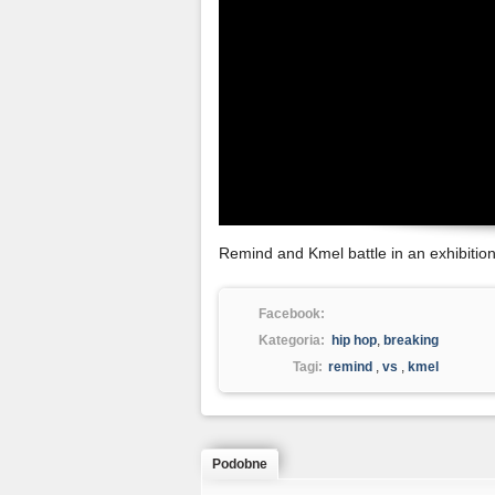
Remind and Kmel battle in an exhibitio
Facebook:
Kategoria:
hip hop
,
breaking
Tagi:
remind
,
vs
,
kmel
Podobne