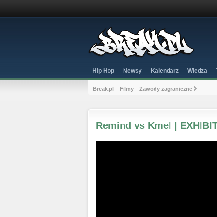
Hip Hop
Newsy
Kalendarz
Wiedza
Break.pl
Filmy
Zawody zagraniczne
Remind vs Kmel | EXHIB