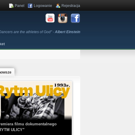
Panel
Logowanie
Rejestracja
Dancers are the athletes of God" -
Albert Einstein
ket
nowsze
remiera filmu dokumentalnego
RYTM ULICY”