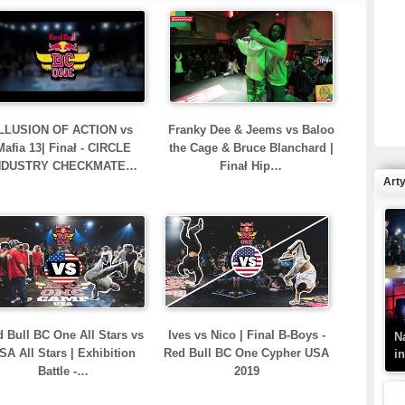
R
N
LLUSION OF ACTION vs
Franky Dee & Jeems vs Baloo
Mafia 13| Finał - CIRCLE
the Cage & Bruce Blanchard |
NDUSTRY CHECKMATE…
Finał Hip…
Art
K
–
 Bull BC One All Stars vs
Ives vs Nico | Final B-Boys -
N
SA All Stars | Exhibition
Red Bull BC One Cypher USA
i
Battle -…
2019