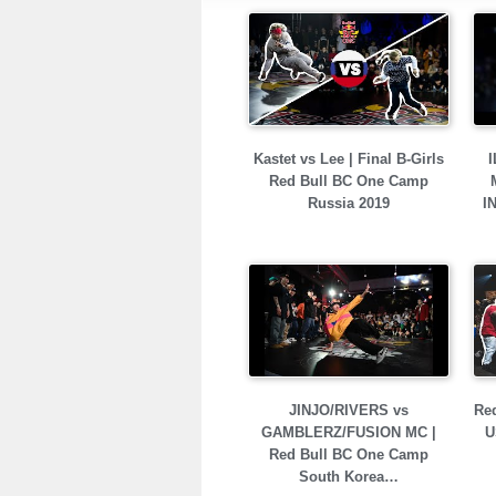
Kastet vs Lee | Final B-Girls
I
Red Bull BC One Camp
Russia 2019
I
JINJO/RIVERS vs
Red
GAMBLERZ/FUSION MC |
U
Red Bull BC One Camp
South Korea…