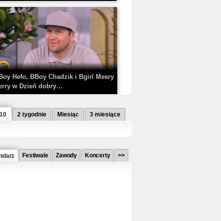
Boy Hefo, BBoy Chadzik i Bgirl Meery
erry w Dzień dobry…
 10
2 tygodnie
Miesiąc
3 miesiące
Festiwale
Zawody
Koncerty
>>
ndarz
etlagz ft. PRO8L3M - Mieć i nie mieć