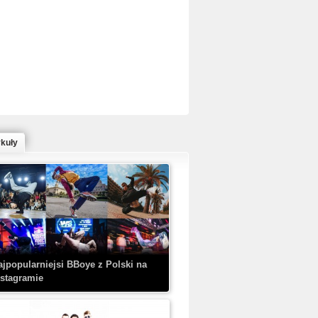
ed Bull Bc One Cypher Poland 2020 w
owym Wydaniu!
ykuły
aczorex w najnowszym klipie: HRYPA
 Kobieta z walizką
ajpopularniejsi BBoye z Polski na
nstagramie