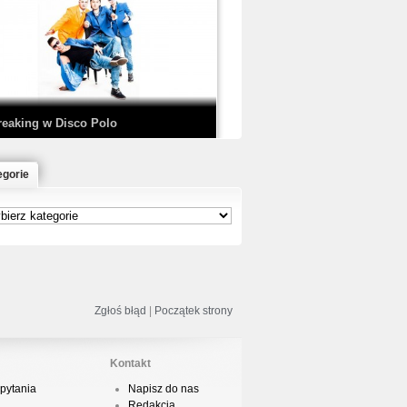
EDE & SIR MICH - KICKDOWN /
ISCO NOIR
reaking w Disco Polo
egorie
łoń & Dope D.O.D. - Makeem Bleed |
rod. Chubeats, Scratch:…
reaking na Olimpiadzie w Paryżu
024 - Najciekawsze komentarze
Zgłoś błąd
|
Początek strony
Kontakt
pytania
Napisz do nas
risBo - Cienie
Redakcja