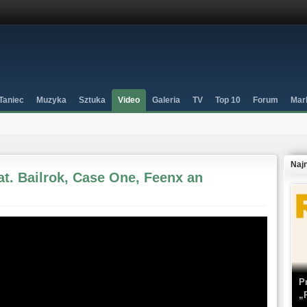
Taniec
Muzyka
Sztuka
Video
Galeria
TV
Top 10
Forum
Mar
Naj
at. Bailrok, Case One, Feenx an
P
„