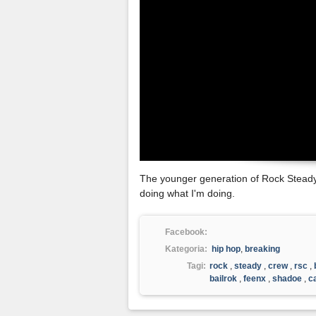
The younger generation of Rock Steady
doing what I'm doing.
Facebook:
Kategoria:
hip hop
,
breaking
Tagi:
rock
,
steady
,
crew
,
rsc
,
bailrok
,
feenx
,
shadoe
,
c