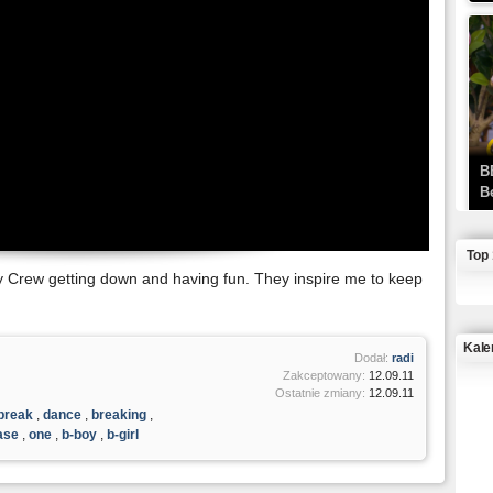
B
B
Top
 Crew getting down and having fun. They inspire me to keep
Kale
Dodał:
radi
Zakceptowany:
12.09.11
Ostatnie zmiany:
12.09.11
J
break
,
dance
,
breaking
,
ase
,
one
,
b-boy
,
b-girl