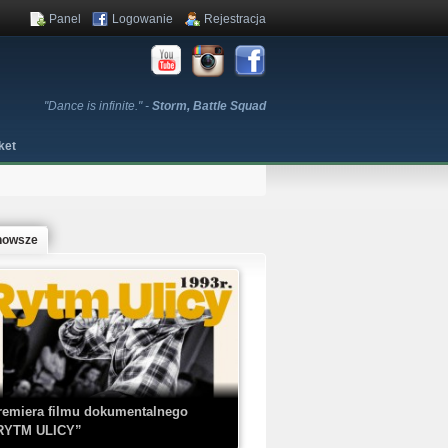
Panel
Logowanie
Rejestracja
"Dance is infinite." -
Storm, Battle Squad
ket
nowsze
remiera filmu dokumentalnego
RYTM ULICY”