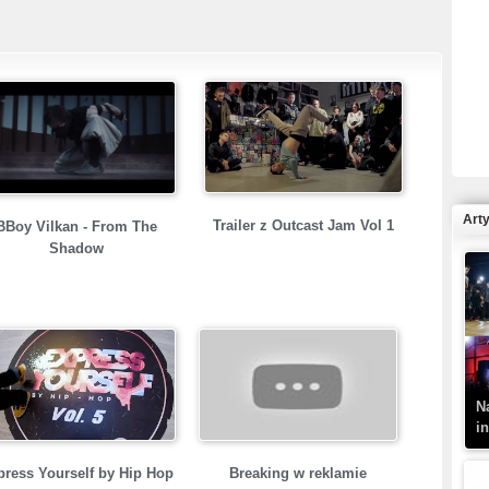
R
N
Art
Trailer z Outcast Jam Vol 1
BBoy Vilkan - From The
Shadow
K
–
N
i
press Yourself by Hip Hop
Breaking w reklamie