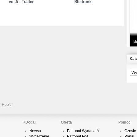
vol.5 - Trailer
BIedronki
T
D
B
Kat
S
P
B
2
p-Hop'u!
+Dodaj
Oferta
Pomoc
Newsa
Patronat Wydarzeń
Częste 
K
Wydarzenie
Patronat Płyt
Portal