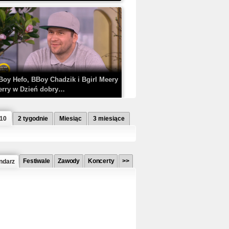
Boy Hefo, BBoy Chadzik i Bgirl Meery
erry w Dzień dobry…
 10
2 tygodnie
Miesiąc
3 miesiące
Festiwale
Zawody
Koncerty
>>
ndarz
etlagz ft. PRO8L3M - Mieć i nie mieć