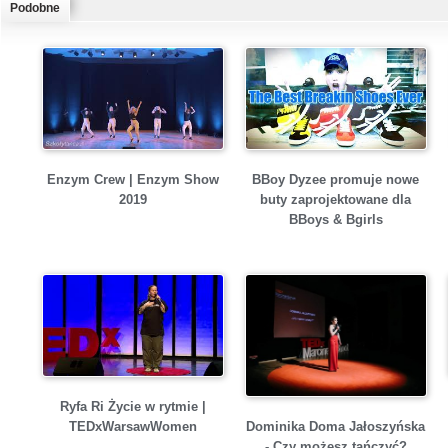
Podobne
Enzym Crew | Enzym Show
BBoy Dyzee promuje nowe
2019
buty zaprojektowane dla
BBoys & Bgirls
Ryfa Ri Życie w rytmie |
Dominika Doma Jałoszyńska
TEDxWarsawWomen
- Czy możesz tańczyć?