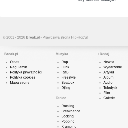
© 2001 - 2026
Break.pl
- Prawdziwa strona Hip-Hop'u!
Break.pl
Muzyka
+Dodaj
O nas
Rap
Newsa
Regulamin
Funk
Wydarzenie
Polityka prywatności
R&B
Artykuł
Polityka cookies
Freestyle
Album
Mapa strony
Beatbox
Audio
Dj'ing
Teledysk
Film
Taniec
Galerie
Rocking
Breakdance
Locking
Popping
Krumping