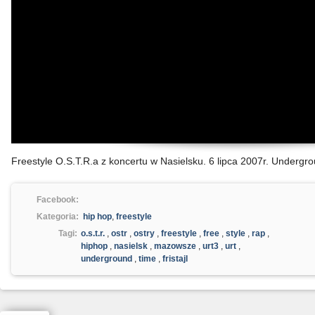
Freestyle O.S.T.R.a z koncertu w Nasielsku. 6 lipca 2007r. Undergro
Facebook:
Kategoria:
hip hop
,
freestyle
Tagi:
o.s.t.r.
,
ostr
,
ostry
,
freestyle
,
free
,
style
,
rap
,
hiphop
,
nasielsk
,
mazowsze
,
urt3
,
urt
,
underground
,
time
,
fristajl