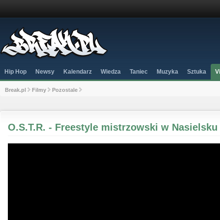
Hip Hop
Newsy
Kalendarz
Wiedza
Taniec
Muzyka
Sztuka
V
Break.pl
Filmy
Pozostale
O.S.T.R. - Freestyle mistrzowski w Nasielsku