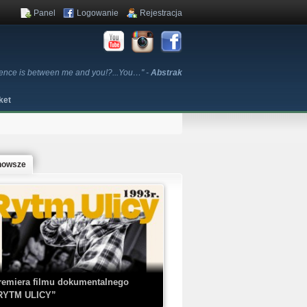
Panel
Logowanie
Rejestracja
erence is between me and you!?...You…" -
Abstrak
ket
nowsze
remiera filmu dokumentalnego
RYTM ULICY”