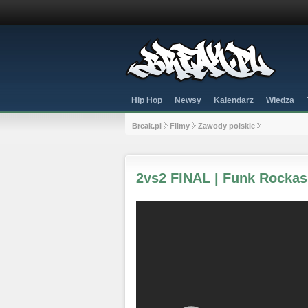
Hip Hop
Newsy
Kalendarz
Wiedza
Break.pl
Filmy
Zawody polskie
2vs2 FINAL | Funk Rockas