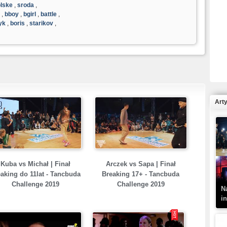
lske
,
sroda
,
,
bboy
,
bgirl
,
battle
,
yk
,
boris
,
starikov
,
R
N
Art
K
–
Kuba vs Michał | Finał
Arczek vs Sapa | Finał
aking do 11lat - Tancbuda
Breaking 17+ - Tancbuda
Challenge 2019
Challenge 2019
N
i