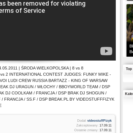
B
B
.05.2011 | ŚRODA WIELKOPOLSKA | 8 vs 8
Top
s 2 INTERNATIONAL CONTEST JUDGES: FUNKY MIKE -
SVOI LUDI CREW RUSSIA BARTAZZ - KING OF WARSAW
EAK DJ URAGUN / WŁOCHY / BBOYWORLD TEAM / DSP
AK DJ COOLKAM / FRANCJA / DSP BRAK DJ SHOGUN /
Kale
F / FRANCJA / SS.F / DSP BREAK.PL BY VIDEOSTUFFFIZYK
E
J
Dodał:
videostuffFizyk
Zakceptowany:
17.09.11
Ostatnie zmiany:
17.09.11