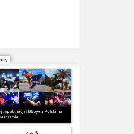
ed Bull Bc One Cypher Poland 2020 w
owym Wydaniu!
ykuły
aczorex w najnowszym klipie: HRYPA
 Kobieta z walizką
ajpopularniejsi BBoye z Polski na
nstagramie