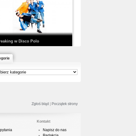
EDE & SIR MICH - KICKDOWN /
ISCO NOIR
reaking w Disco Polo
egorie
łoń & Dope D.O.D. - Makeem Bleed |
rod. Chubeats, Scratch:…
reaking na Olimpiadzie w Paryżu
024 - Najciekawsze komentarze
Zgłoś błąd
|
Początek strony
Kontakt
pytania
Napisz do nas
risBo - Cienie
Redakcja