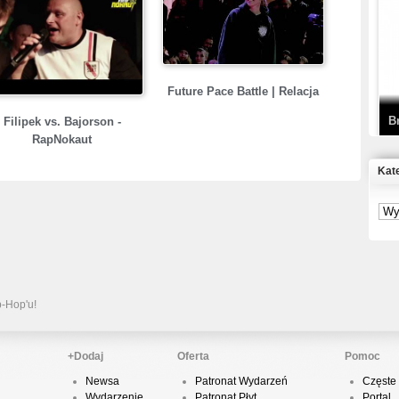
T
D
Future Pace Battle | Relacja
B
Filipek vs. Bajorson -
RapNokaut
Kat
S
P
B
2
p-Hop'u!
+Dodaj
Oferta
Pomoc
Newsa
Patronat Wydarzeń
Częste 
K
Wydarzenie
Patronat Płyt
Portal