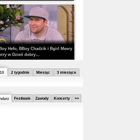
Boy Hefo, BBoy Chadzik i Bgirl Meery
erry w Dzień dobry…
 10
2 tygodnie
Miesiąc
3 miesiące
Festiwale
Zawody
Koncerty
>>
ndarz
etlagz ft. PRO8L3M - Mieć i nie mieć