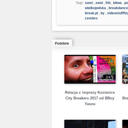
Tagi:
sami
,
swoi
,
5th
,
bitwa
,
po
wielkopolska
,
breakdance
break.pl
,
by
,
videostufffiz
cembro
Podobne
Relacja z imprezy Kozienice
City Breakers 2017 od BBoy
Bre
Yasou