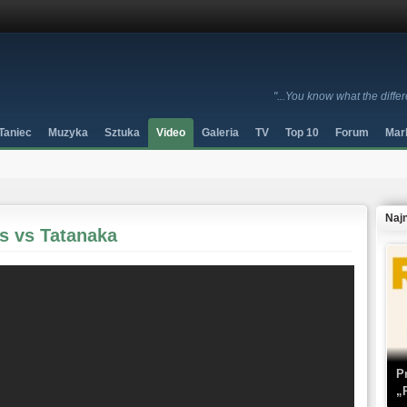
"...You know what the diff
Taniec
Muzyka
Sztuka
Video
Galeria
TV
Top 10
Forum
Mar
Naj
s vs Tatanaka
P
„