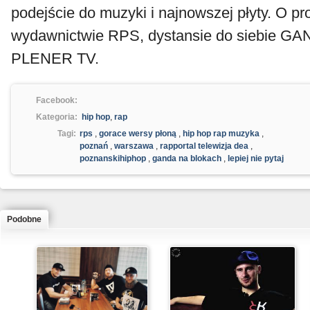
podejście do muzyki i najnowszej płyty. O p
wydawnictwie RPS, dystansie do siebie 
PLENER TV.
Facebook:
Kategoria:
hip hop
,
rap
Tagi:
rps
,
gorace wersy płoną
,
hip hop rap muzyka
,
poznań
,
warszawa
,
rapportal telewizja dea
,
poznanskihiphop
,
ganda na blokach
,
lepiej nie pytaj
Podobne