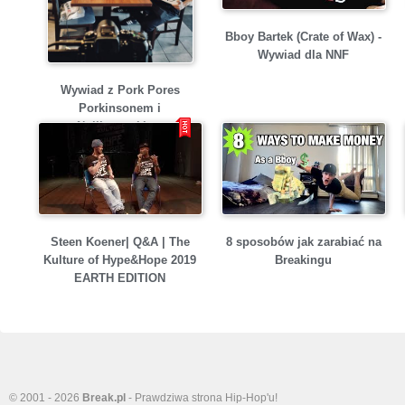
Bboy Bartek (Crate of Wax) -
Wywiad dla NNF
Wywiad z Pork Pores
Porkinsonem i
Nullizmatykiem
Steen Koener| Q&A | The
8 sposobów jak zarabiać na
Kulture of Hype&Hope 2019
Breakingu
EARTH EDITION
© 2001 - 2026
Break.pl
- Prawdziwa strona Hip-Hop'u!