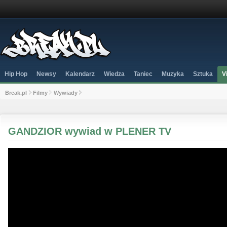
Hip Hop
Newsy
Kalendarz
Wiedza
Taniec
Muzyka
Sztuka
V
Break.pl
Filmy
Wywiady
GANDZIOR wywiad w PLENER TV