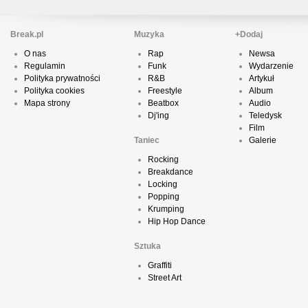
Break.pl
Muzyka
+Dodaj
O nas
Rap
Newsa
Regulamin
Funk
Wydarzenie
Polityka prywatności
R&B
Artykuł
Polityka cookies
Freestyle
Album
Mapa strony
Beatbox
Audio
Dj'ing
Teledysk
Film
Taniec
Galerie
Rocking
Breakdance
Locking
Popping
Krumping
Hip Hop Dance
Sztuka
Graffiti
Street Art