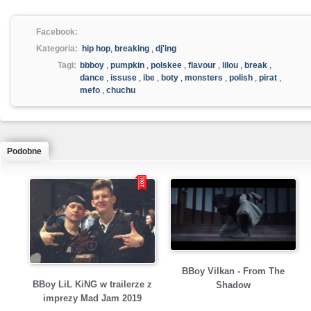
Facebook:
Kategoria:
hip hop
,
breaking
,
dj'ing
Tagi:
bbboy
,
pumpkin
,
polskee
,
flavour
,
lilou
,
break
,
dance
,
issuse
,
ibe
,
boty
,
monsters
,
polish
,
pirat
,
mefo
,
chuchu
Podobne
BBoy Vilkan - From The
BBoy LiL KiNG w trailerze z
Shadow
imprezy Mad Jam 2019