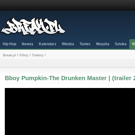
Hip Hop
Newsy
Kalendarz
Wiedza
Taniec
Muzyka
Sztuka
V
Break.pl
Filmy
Trailery
Bboy Pumpkin-The Drunken Master | (trailer 