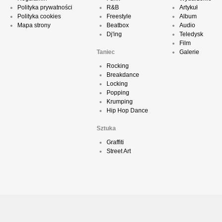
Polityka prywatności
R&B
Artykuł
Polityka cookies
Freestyle
Album
Mapa strony
Beatbox
Audio
Dj'ing
Teledysk
Film
Taniec
Galerie
Rocking
Breakdance
Locking
Popping
Krumping
Hip Hop Dance
Sztuka
Graffiti
Street Art