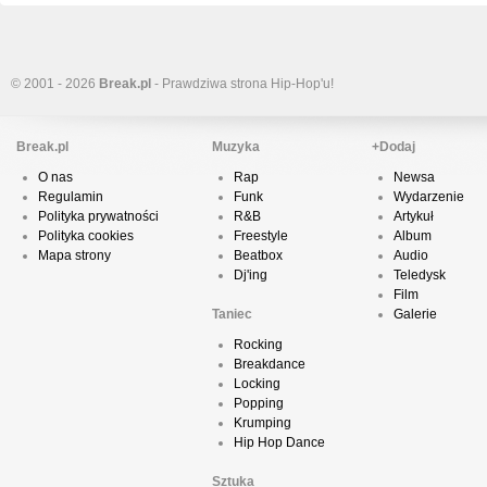
© 2001 - 2026
Break.pl
- Prawdziwa strona Hip-Hop'u!
Break.pl
Muzyka
+Dodaj
O nas
Rap
Newsa
Regulamin
Funk
Wydarzenie
Polityka prywatności
R&B
Artykuł
Polityka cookies
Freestyle
Album
Mapa strony
Beatbox
Audio
Dj'ing
Teledysk
Film
Taniec
Galerie
Rocking
Breakdance
Locking
Popping
Krumping
Hip Hop Dance
Sztuka