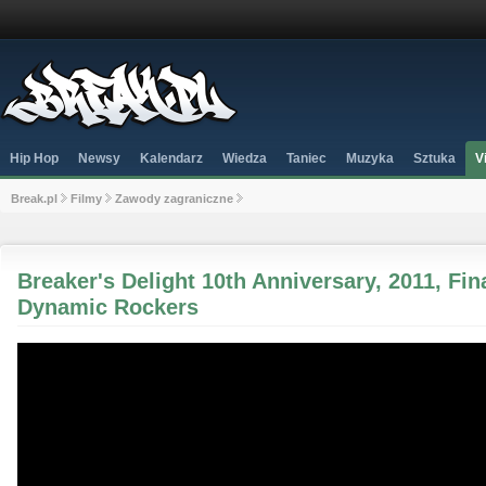
Hip Hop
Newsy
Kalendarz
Wiedza
Taniec
Muzyka
Sztuka
V
Break.pl
Filmy
Zawody zagraniczne
Breaker's Delight 10th Anniversary, 2011, Fin
Dynamic Rockers